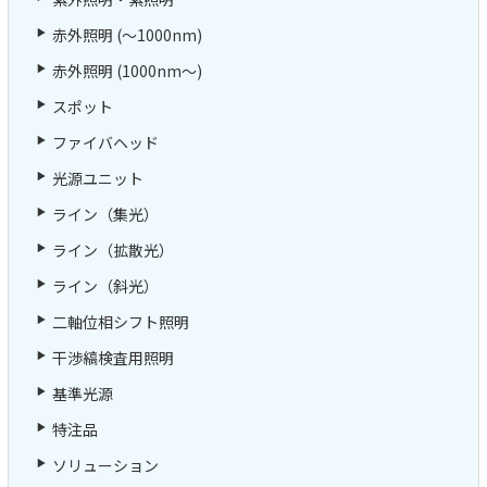
赤外照明 (～1000nm)
赤外照明 (1000nm～)
スポット
ファイバヘッド
光源ユニット
ライン（集光）
ライン（拡散光）
ライン（斜光）
二軸位相シフト照明
干渉縞検査用照明
基準光源
特注品
ソリューション