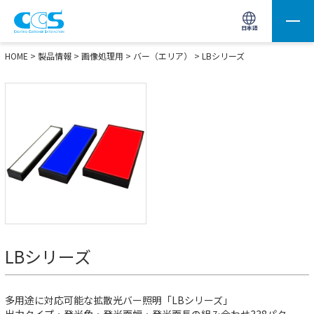
画像処理用の製品検索
サイト内検索(Enterで実行)
日本語
HOME
>
製品情報
>
画像処理用
>
バー（エリア）
>
LBシリーズ
LBシリーズ
多用途に対応可能な拡散光バー照明「LBシリーズ」
出力タイプ・発光色・発光面幅・発光面長の組み合わせ338パター