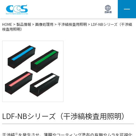
画像処理用の製品検索
サイト内検索(Enterで実行)
日本語
HOME
>
製品情報
>
画像処理用
>
干渉縞検査用照明
>
LDF-NBシリーズ（干渉縞
検査用照明）
LDF-NBシリーズ（干渉縞検査用照明）
※
干渉縞
を発生させ、薄膜やコーティング塗布の有無やムラを可視化