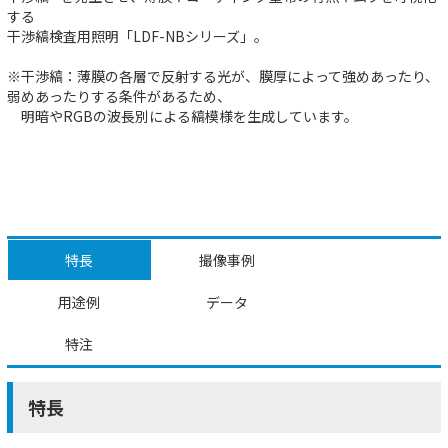
する
干渉縞検査用照明「LDF-NBシリーズ」。
※干渉縞：薄膜の各層で反射する光が、膜厚によって強めあったり、
弱めあったりする条件があるため、
明暗やRGBの波長別による縞模様を生成しています。
特長
撮像事例
用途例
データ
特注
特長