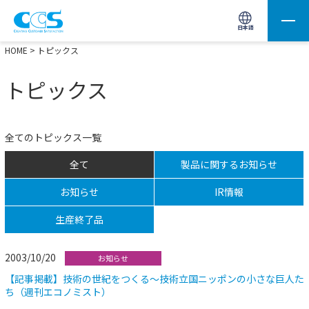
画像処理用の製品検索
サイト内検索(Enterで実行)
日本語
HOME
> トピックス
トピックス
全てのトピックス一覧
全て
製品に関するお知らせ
お知らせ
IR情報
生産終了品
2003/10/20
お知らせ
【記事掲載】技術の世紀をつくる～技術立国ニッポンの小さな巨人た
ち（週刊エコノミスト）