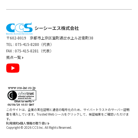
〒602-8019 京都市上京区室町通出水上ル近衛町38
TEL :
075-415-8280（代表）
FAX : 075-415-8281（代表）
拠点一覧
このサイトは、企業の実在証明と通信の暗号化のため、サイバートラストの
サーバー証明
書
を導入しています。Trusted Web シールをクリックして、検証結果をご確認いただけま
す。
利用規約
個人情報の取り扱い
Copyright ©
2026
CCS Inc. All Rights Reserved.
閉じる