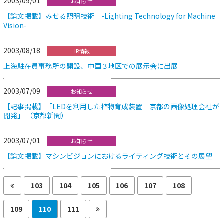
2003/09/01
お知らせ
【論文掲載】みせる照明技術 -Lighting Technology for Machine
Vision-
2003/08/18
IR情報
上海駐在員事務所の開設、中国３地区での展示会に出展
2003/07/09
お知らせ
【記事掲載】「LEDを利用した植物育成装置 京都の画像処理会社が
開発」 （京都新聞）
2003/07/01
お知らせ
【論文掲載】マシンビジョンにおけるライティング技術とその展望
103
104
105
106
107
108
109
110
111