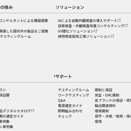
スの強み
ソリューション
コンサルタントによる機器提案
AIによる自動外観検査の導入サポート
目視検査・外観検査改善コンサルティング
関連した国内外の製品をご提案
UV硬化ソリューション
のテスティングルーム
植物育成栽培工場ソリューション
ド
サポート
ラシ
テスティングルーム
規制と保証
保証書
ワークテスティング
安全・EMC規制
Q&A
各ブランドの保証・修
電源選定ガイド
輸出関連資料
品デジタルカタログ
照明組み合わせ
環境規制
明の選定ガイド
チェック
保守・点検／使用・保
事例集
環境
ン事例集