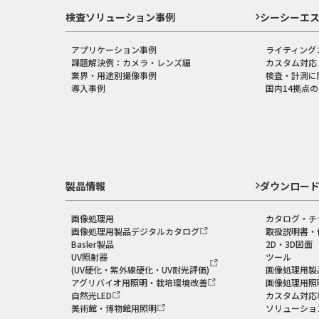
検査ソリューション事例
シーシーエ
アプリケーション事例
ライティング
課題解決例：カメラ・レンズ編
カスタム対応
業界・用途別撮像事例
検査・計測に
導入事例
国内14拠点
製品情報
ダウンロー
画像処理用
カタログ・チ
画像処理用製品デジタルカタログ
取扱説明書・
Basler製品
2D・3D図面
UV照射器
ツール
(UV硬化・紫外線硬化・UV耐光評価)
画像処理用製
アグリバイオ用照明・栽培環境改善
画像処理用照
自然光LED
カスタム対応
美術館・博物館用照明
ソリューショ