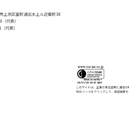
京都市上京区室町通出水上ル近衛町38
280（代表）
8281（代表）
このサイトは、企業の実在証明と通信の
Web シールをクリックして、検証結果