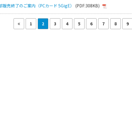
 一部販売終了のご案内（PCカード 5GigE）
(PDF:308KB)
1
2
3
4
5
6
7
8
9