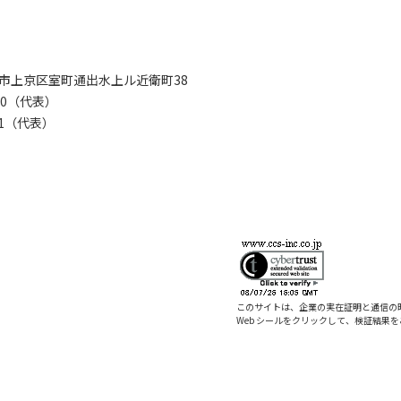
京都市上京区室町通出水上ル近衛町38
280（代表）
8281（代表）
このサイトは、企業の実在証明と通信の
Web シールをクリックして、検証結果