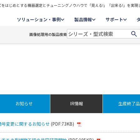
をはじめとする機器選定とチューニングノウハウで「見える!」「出来る!」を実現
ソリューション・事例
製品情報
サポート
画像処理用の製品検索
お知らせ
IR情報
生産終了品
商号変更に関するお知らせ
(PDF:73KB)
よる省エネ型植物工場の共同研究開始
(PDF:105KB)