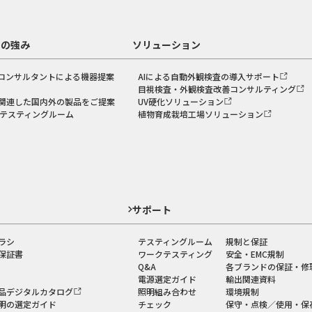
スの強み
ソリューション
コンサルタントによる機器提案
AIによる自動外観検査の導入サポート
目視検査・外観検査改善コンサルティング
関連した国内外の製品をご提案
UV硬化ソリューション
のテスティングルーム
植物育成栽培工場ソリューション
ド
サポート
ラシ
テスティングルーム
規制と保証
保証書
ワークテスティング
安全・EMC規制
Q&A
各ブランドの保証・修
電源選定ガイド
輸出関連資料
品デジタルカタログ
照明組み合わせ
環境規制
明の選定ガイド
チェック
保守・点検／使用・保