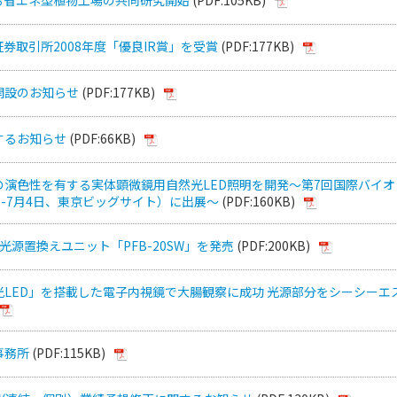
券取引所2008年度「優良IR賞」を受賞
(PDF:177KB)
開設のお知らせ
(PDF:177KB)
するお知らせ
(PDF:66KB)
の演色性を有する実体顕微鏡用自然光LED照明を開発～第7回国際バイオ
2日-7月4日、東京ビッグサイト）に出展～
(PDF:160KB)
ン光源置換えユニット「PFB-20SW」を発売
(PDF:200KB)
光LED」を搭載した電子内視鏡で大腸観察に成功 光源部分をシーシーエ
事務所
(PDF:115KB)