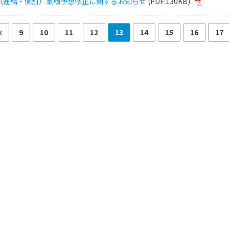
期(連結・個別）業績予想修正に関するお知らせ
(PDF:130KB)
9
10
11
12
13
14
15
16
17