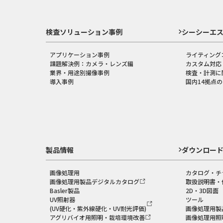
検査ソリューション事例
シーシーエ
アプリケーション事例
ライティング
課題解決例：カメラ・レンズ編
カスタム対応
業界・用途別撮像事例
検査・計測に
導入事例
国内14拠点
製品情報
ダウンロー
画像処理用
カタログ・チ
画像処理用製品デジタルカタログ
取扱説明書・
Basler製品
2D・3D図面
UV照射器
ツール
(UV硬化・紫外線硬化・UV耐光評価)
画像処理用製
アグリバイオ用照明・栽培環境改善
画像処理用照