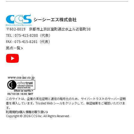
〒602-8019 京都市上京区室町通出水上ル近衛町38
TEL :
075-415-8280（代表）
FAX : 075-415-8281（代表）
拠点一覧
このサイトは、企業の実在証明と通信の暗号化のため、サイバートラストの
サーバー証明
書
を導入しています。Trusted Web シールをクリックして、検証結果をご確認いただけま
す。
利用規約
個人情報の取り扱い
Copyright ©
2026
CCS Inc. All Rights Reserved.
閉じる
/
件
すべて削除