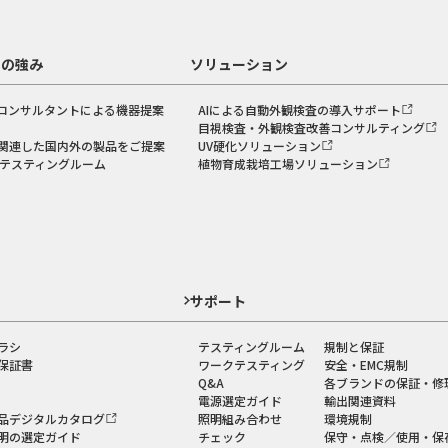
スの強み
ソリューション
コンサルタントによる機器提案
AIによる自動外観検査の導入サポート
目視検査・外観検査改善コンサルティング
関連した国内外の製品をご提案
UV硬化ソリューション
のテスティングルーム
植物育成栽培工場ソリューション
ド
サポート
ラシ
テスティングルーム
規制と保証
保証書
ワークテスティング
安全・EMC規制
Q&A
各ブランドの保証・修
電源選定ガイド
輸出関連資料
品デジタルカタログ
照明組み合わせ
環境規制
明の選定ガイド
チェック
保守・点検／使用・保