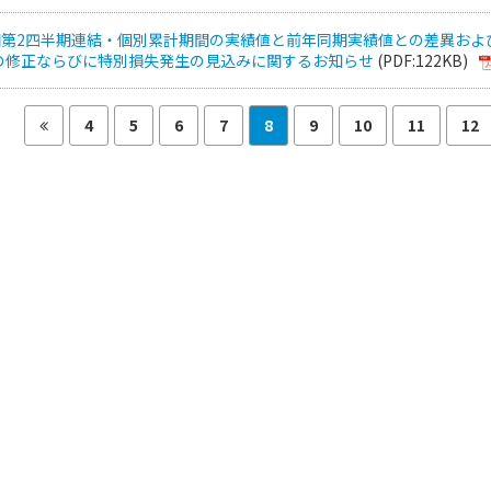
月期第2四半期連結・個別累計期間の実績値と前年同期実績値との差異およ
の修正ならびに特別損失発生の見込みに関するお知らせ
(PDF:122KB)
4
5
6
7
8
9
10
11
12