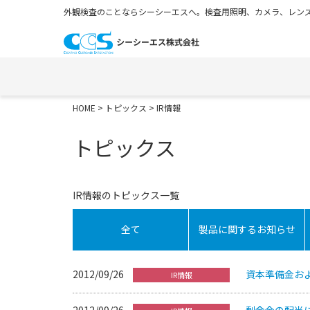
外観検査のことならシーシーエスへ。検査用照明、カメラ、レンズ
HOME
>
トピックス
> IR情報
トピックス
IR情報のトピックス一覧
全て
製品に関するお知らせ
2012/09/26
資本準備金お
IR情報
2012/09/26
剰余金の配当