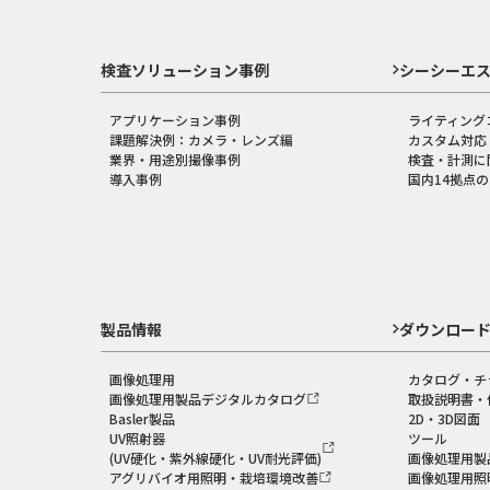
検査ソリューション事例
シーシーエ
アプリケーション事例
ライティング
課題解決例：カメラ・レンズ編
カスタム対応
業界・用途別撮像事例
検査・計測に
導入事例
国内14拠点
製品情報
ダウンロー
画像処理用
カタログ・チ
画像処理用製品デジタルカタログ
取扱説明書・
Basler製品
2D・3D図面
UV照射器
ツール
(UV硬化・紫外線硬化・UV耐光評価)
画像処理用製
アグリバイオ用照明・栽培環境改善
画像処理用照