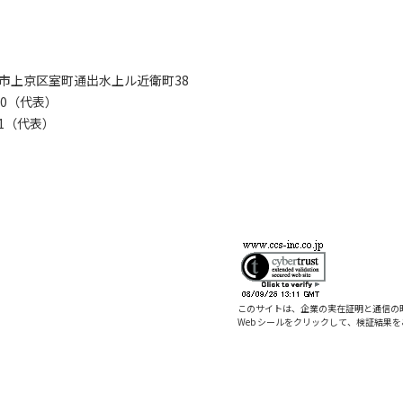
京都市上京区室町通出水上ル近衛町38
280（代表）
8281（代表）
このサイトは、企業の実在証明と通信の
Web シールをクリックして、検証結果