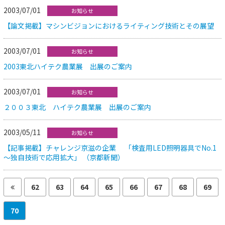
2003/07/01
お知らせ
【論文掲載】マシンビジョンにおけるライティング技術とその展望
2003/07/01
お知らせ
2003東北ハイテク農業展 出展のご案内
2003/07/01
お知らせ
２００３東北 ハイテク農業展 出展のご案内
2003/05/11
お知らせ
【記事掲載】チャレンジ京滋の企業 「検査用LED照明器具でNo.1
～独自技術で応用拡大」 （京都新聞）
62
63
64
65
66
67
68
69
70