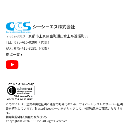
〒602-8019 京都市上京区室町通出水上ル近衛町38
TEL :
075-415-8280（代表）
FAX : 075-415-8281（代表）
拠点一覧
このサイトは、企業の実在証明と通信の暗号化のため、サイバートラストの
サーバー証明
書
を導入しています。Trusted Web シールをクリックして、検証結果をご確認いただけま
す。
利用規約
個人情報の取り扱い
Copyright ©
2026
CCS Inc. All Rights Reserved.
閉じる