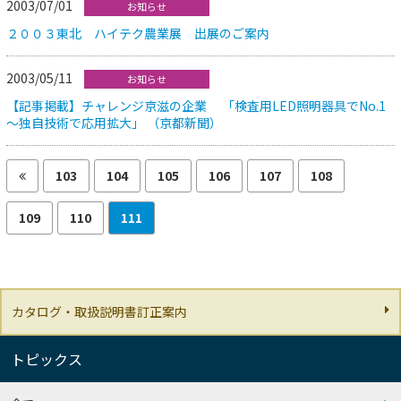
2003/07/01
お知らせ
２００３東北 ハイテク農業展 出展のご案内
2003/05/11
お知らせ
【記事掲載】チャレンジ京滋の企業 「検査用LED照明器具でNo.1
～独自技術で応用拡大」 （京都新聞）
103
104
105
106
107
108
109
110
111
カタログ・取扱説明書訂正案内
トピックス