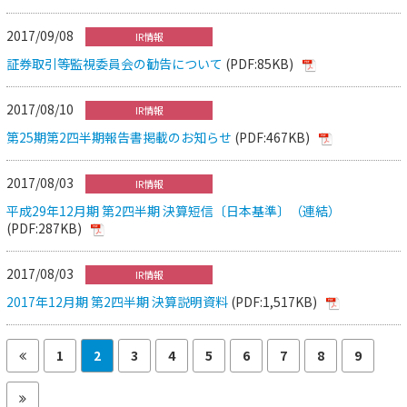
2017/09/08
IR情報
証券取引等監視委員会の勧告について
(PDF:85KB)
2017/08/10
IR情報
第25期第2四半期報告書掲載のお知らせ
(PDF:467KB)
2017/08/03
IR情報
平成29年12月期 第2四半期 決算短信〔日本基準〕（連結）
(PDF:287KB)
2017/08/03
IR情報
2017年12月期 第2四半期 決算説明資料
(PDF:1,517KB)
1
2
3
4
5
6
7
8
9