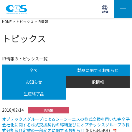
画像処理用の製品検索
サイト内検索(Enterで実行)
日本語
HOME
>
トピックス
> IR情報
トピックス
IR情報のトピックス一覧
全て
製品に関するお知らせ
お知らせ
IR情報
生産終了品
2018/02/14
IR情報
オプテックスグループによるシーシーエスの株式交換を用いた完全子
会社化に関する株式交換契約の締結並びにオプテックスグループの株
式分割及び定款の一部変更に関するお知らせ
(PDF:345KB)