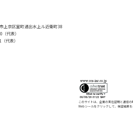
京都市上京区室町通出水上ル近衛町38
280（代表）
8281（代表）
このサイトは、企業の実在証明と通信の
Web シールをクリックして、検証結果