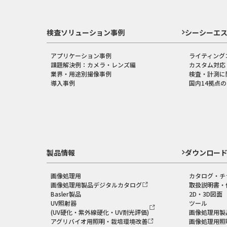
検査ソリューション事例
シーシーエ
アプリケーション事例
ライティング
課題解決例：カメラ・レンズ編
カスタム対応
業界・用途別撮像事例
検査・計測に
導入事例
国内14拠点
製品情報
ダウンロー
画像処理用
カタログ・チ
画像処理用製品デジタルカタログ
取扱説明書・
Basler製品
2D・3D図面
UV照射器
ツール
(UV硬化・紫外線硬化・UV耐光評価)
画像処理用製
アグリバイオ用照明・栽培環境改善
画像処理用照