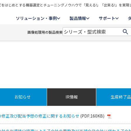
をはじめとする機器選定とチューニングノウハウで「見える!」「出来る!」を実現
ソリューション・事例
製品情報
サポート
画像処理用の製品検索
お知らせ
IR情報
生産終了品
の修正及び配当予想の修正に関するお知らせ
(PDF:160KB)
会社の出資持分譲渡による子会社の異動及び当該合弁会社に代わる子会