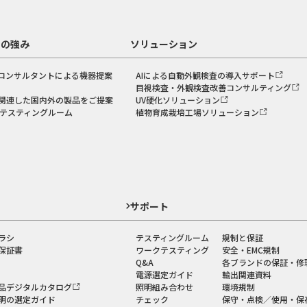
スの強み
ソリューション
コンサルタントによる機器提案
AIによる自動外観検査の導入サポート
目視検査・外観検査改善コンサルティング
関連した国内外の製品をご提案
UV硬化ソリューション
のテスティングルーム
植物育成栽培工場ソリューション
ド
サポート
ラシ
テスティングルーム
規制と保証
保証書
ワークテスティング
安全・EMC規制
Q&A
各ブランドの保証・修
電源選定ガイド
輸出関連資料
品デジタルカタログ
照明組み合わせ
環境規制
明の選定ガイド
チェック
保守・点検／使用・保