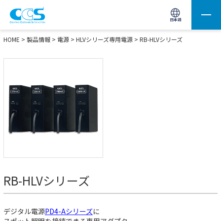
画像処理用の製品検索
サイト内検索(Enterで実行)
日本語
HOME
>
製品情報
>
電源
>
HLVシリーズ専用電源
>
RB-HLVシリーズ
RB-HLVシリーズ
デジタル電源
PD4-Aシリーズ
に
スポット照明を接続できる専用アダプタ。