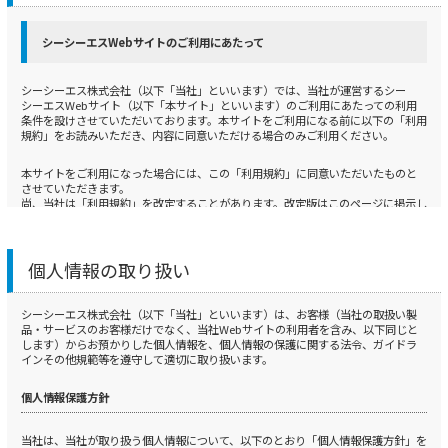
シーシーエスWebサイトのご利用にあたって
シーシーエス株式会社（以下「当社」といいます）では、当社が運営するシー
シーエスWebサイト（以下「本サイト」といいます）のご利用にあたっての利用
条件を設けさせていただいております。本サイトをご利用になる前に以下の「利用
規約」をお読みいただき、内容に同意いただける場合のみご利用ください。
本サイトをご利用になった場合には、この「利用規約」に同意いただいたものと
させていただきます。
尚、当社は「利用規約」を改定することがあります。改定版はこのページに掲示し
ますので、常に最新の内容をご確認ください。「利用規約」の改定後に本サイト
をご利用になった場合は、改定版についても同意いただいたものとさせていただき
ます。
個人情報の取り扱い
1.免責
シーシーエス株式会社（以下「当社」といいます）は、お客様（当社の取扱い製
当社は、本サイトの情報について、細心の注意を払って掲示するよう努めておりま
品・サービスのお客様だけでなく、当社Webサイトの利用者を含み、以下同じと
すが、本サイトや本サイトの情報については、いかなる保証も行いません。特に
します）からお預かりした個人情報を、個人情報の保護に関する法令、ガイドラ
以下の事項に関する保証や責任は一切負いません。
インその他規範等を遵守して適切に取り扱います。
1） 本サイトで掲示された情報およびダウンロードにより提供された情報が、正し
個人情報保護方針
く・正確で・信頼性があり、実際の製品と一致していること
2） 本サイトで掲示された情報およびダウンロードにより提供された情報が、利用
者の使用目的や特定の使用目的に適合すること、ならびに情報として再現性や有
当社は、当社が取り扱う個人情報について、以下のとおり「個人情報保護方針」を
用性を有すること