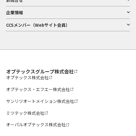
とがあります。
10．会員情報のIDおよびパスワードの管理
企業情報
3) 当社の製品・サービス等の企画・開発・分析・改善等
ア. 当社の既存製品・サービスの分析、品質改善・応対サービス向上
1） 利用者は、本サイトを利用するために登録された会員情報において、当社が発
CCSメンバー（Webサイト会員）
イ. 当社の新製品・サービスの企画・開発
行したIDまたは利用者自身が設定したID、および当社が発行したパスワードまた
ウ. 当社の販売状況やお客様による利用状況の調査・分析及びその結果を用いた企
は利用者自身が設定したパスワードの使用、管理について一切の責任を負うもの
画・開発
とします。
エ. 当社のマーケティング活動に伴うアンケート調査の実施・分析・効果測定・活
2） 利用者は、本サイトを利用するために登録された会員情報において、IDおよび
用
パスワードを第三者に譲渡、貸与、もしくは開示し、または使用させてはなりま
せん。
3） 本サイトを利用するために登録された会員情報において、IDおよびパスワード
4) 当社Webサイトの改善等
ア. 当社のWebサイトにおける利便性等の改善
の第三者の使用等による利用者の不利益、損害等については、そのIDを保有する
イ. 当社のWebサイトの利用状況を踏まえた新サービスの企画開発
利用者が一切の責任を負うものとし、当社は一切責任を負わないものとします。
オプテックスグループ株式会社
5) 採用活動の実施
11．会員情報のユーザー登録の抹消
オプテックス株式会社
ア. 採用活動における検討及び採否の決定とその通知
イ. 採用選考活動の検証・分析、将来の採用選考活動の検討・対応
オプテックス・エフエー株式会社
以下の場合、ユーザー登録を抹消する場合があります。
ウ. インターンシップの実施及び将来の企画・運営の参考
エ. 入社前手続き及び入社後の雇用管理の実施
1） 本サイトを利用するために登録された会員情報において、IDおよびパスワード
サンリツオートメイション株式会社
が不正に使用された場合
2） この「利用規約」や当社が定める各種規約に違反する行為があった場合
6) 当社に対するご意見・ご要望・お問い合わせ等への対応
3） 本サイトの利用に際し、会員情報の登録が不適切と当社が判断した場合
ミツテック株式会社
7) 当社が受託した業務の遂行
12．リンクについて
オーパルオプテックス株式会社
8) 当社における法令上の義務や要請への対応、必要な調査の実施その他当社にお
けるガバナンス対応及び当社による権利の行使
本サイトから、もしくは本サイトへリンクされている当社以外の第三者のWebサ