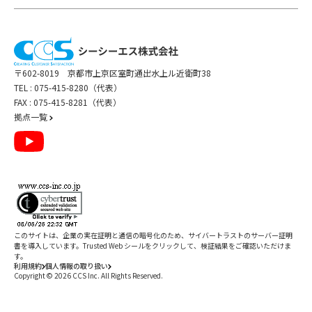
イトは、それぞれ各社の責任で管理されるものであり、当社の管理下にあるもの
9) 会社法その他の法令に基づく株主の権利義務に関する事務の遂行、株主との関
ではありません。
係を円滑にするための各種施策の実施
第三者のWebサイトの利用については、各サイトの利用規約や法令に従ってくだ
さい。
10) その他上記目的を達成するために付随する対応の実施
1） 本サイトにリンクを希望される場合は、ご面倒ですが
こちらからご連絡くださ
い
。
〒602-8019 京都市上京区室町通出水上ル近衛町38
2） リンクを認めた場合といえども、当社は何らかの保証を行ったり責任を負うも
TEL :
075-415-8280（代表）
のではありません。
個人情報の第三者への提供
3） 当社が不適切と判断するリンクは、一旦了解したものといえども、当社が削除
FAX : 075-415-8281（代表）
を要請した場合は遅滞なく削除いただくことを条件とします。
拠点一覧
当社は、次に定める場合を除き、個人情報を第三者に提供することはありません。
13．準拠法、管轄裁判所
1) お客様ご本人の同意がある場合
この「利用規約」および本サイトに関わる事項の処理については、日本国法が適
用されるものとします。また、当社との間に訴訟の必要が生じた場合には、京都地
2) 当社が個人情報の利用目的を達成するために必要な範囲で、個人情報の取り扱
いを第三者に委託する場合。
方裁判所を第一審の専属的合意管轄裁判所とします。
この場合、当社は、提供した個人情報を業務委託先が適正に取り扱うよう責任
を持って管理致します。
以上
改定日：2024年7月29日
3) 共同利用に基づく場合
このサイトは、企業の実在証明と通信の暗号化のため、サイバートラストの
サーバー証明
制定日：2009年2月17日
書
を導入しています。Trusted Web シールをクリックして、検証結果をご確認いただけま
す。
4) その他法令に基づく場合
利用規約
個人情報の取り扱い
Copyright ©
2026
CCS Inc. All Rights Reserved.
閉じる
これらの場合において個人情報を第三者に提供する際、日本国内に所在する事業
者に加え、EU、英国、韓国、アメリカ、シンガポール、台湾、中国、タイ又はマ
レーシアといった国に所在する事業者に提供することがあります。EU及び英国
/
件