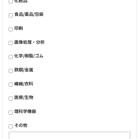
化粧品
食品/薬品/包装
印刷
画像処理・分析
化学/樹脂/ゴム
鉄鋼/金属
繊維/衣料
医療/生物
理科学機器
その他