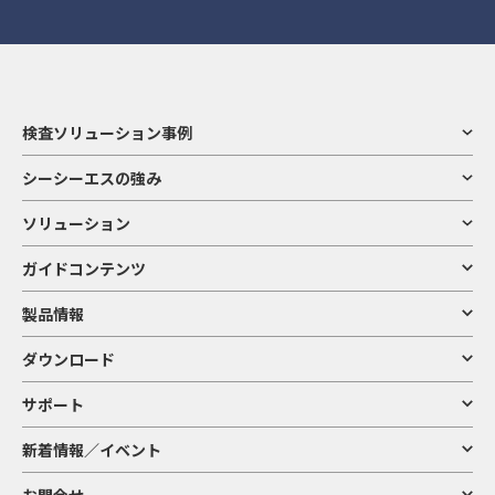
ウェア（ダウンロード可能なものを含み、以下「コンテンツ」と総称します）に
4) その他
関する著作権、その他の権利は当社または作成者に帰属します。法律が認める場合
お客様から当社へのご意見・ご要望・お問い合わせ・アンケートの回答・ご連絡
および当社が書面で許諾した場合を除き、コンテンツの全部または一部を無断で使
等に関する情報、当社が管理する施設への入退館記録、防犯映像その他お客様が
用（複製、模倣、改変、他のWebサイトへの掲載やアップロード、頒布等の商業
当社とかかわりを持ってくださることに伴って当社にご提供いただく情報
的または個人的な利用を含みます）することは禁止されています。
本サイトが提供する製品やサービス、技術などの情報は、著作権法、特許法、商
お客様の個人情報の利用目的
標法、その他の知的財産法令で保護されています。
検査ソリューション事例
「シーシーエス」および「CCS」、CCSロゴ、その他当社の製品名称等は当社の商
標または登録商標です。また、本サイト上で使用される他の商品名等は他社の商標
当社（以下、グループ会社も含みます。）は、お客様からお預かりした個人情報
シーシーエスの強み
や登録商標です。
を、下記の目的に利用させていただきます。
本サイトは、コンテンツの閲覧と指定された条件でのダウンロードのみを認める
下記の利用目的に加え、個別にご承諾いただいた利用目的については、その利用
もので、知的財産権の許諾等を行うものではありません。知的財産権その他の権
ソリューション
目的の範囲内で適切に利用させていただきます。
利を侵害する行為は法令で禁止されていますので、ご注意ください。
ガイドコンテンツ
1) 当社が取り扱う製品・サービスの提供・協議・連絡
8．本サイトおよびコンテンツの変更について
ア. 当社との間における取引に関連する連絡、協議、交渉、業務委託等
イ. 当社との間で成立した契約に関連する履行、連絡、アフターサービスの提供
製品情報
ウ. 当社が提供する製品等の取引・検討状況の把握、調査及び分析
本サイトおよびコンテンツは、予告なく変更または削除させていただくことがあ
エ. 当社が委託する業務の管理・監督・遂行その他委託業務の適切な実施
りますので、ご了承ください。
オ. ご契約に関する意見・ご要望・お問い合わせ等への対応
ダウンロード
9．利用環境
2) 製品・サービスに関するご案内
サポート
ア. 当社及び当社の提携先等が取扱う製品・サービス等に関するメールマガジン、
本サイトはMicrosoft Edge（最新版）、Google Chrome （最新版）のブラウ
ニュースレター、情報、広告等のご案内
ザーでご覧になることを推奨いたします。これら以外の環境からご覧の場合は、本
イ. 当社及び当社の提携先等が取扱う各種キャンペーン、展示会、セミナー等のご
新着情報／イベント
サイトをご利用できない場合や、正しく表示されない場合があります。また、推奨
案内
環境下であってもお客様のブラウザーの設定によって正しく表示されない場合など
なお、これらの目的を達成するために、当社が取得したお客様の閲覧履歴や購買
がありますのでご了承ください。
履歴等の情報を分析して、お客様の興味・関心に応じたご案内をさせていただくこ
お問合せ