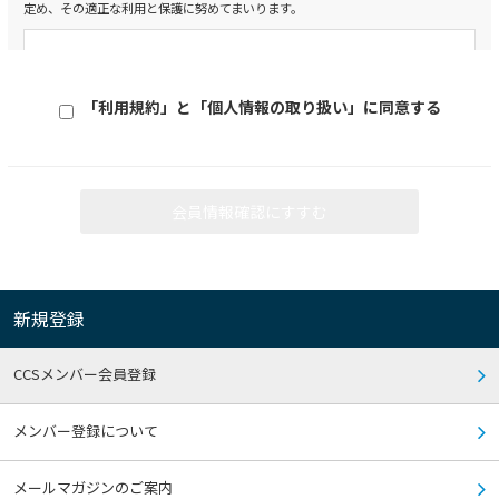
定め、その適正な利用と保護に努めてまいります。
3） 本サイトで掲示された情報およびダウンロードにより提供された情報が、常に
最新のものであること
4） 本サイトや本サイトのサーバーが、コンピューターウィルス等セキュリティ面
個人情報保護方針
で有害なものを含まないこと
1. コンプライアンス・プログラムの策定及び継続的改善
5） 本サイトの利用や本サイトの変更・運用停止等に起因する損害（間接的、二次
当社は、役員及び従業員に個人情報保護の重要性を認識させ、個人情報を
的な損害など一切の損害を含みます）
「利用規約」と「個人情報の取り扱い」に同意する
6） 本サイトの中に埋め込まれたリンクや本サイトへのリンクを埋め込んだ第三者
適切に利用し保護するためのコンプライアンス・プログラムとして社内規
のWebサイトに関する一切の事項
則を策定し、遵守致します。また、社内規則を遵守するための管理体制を
構築・維持し、継続的に改善してまいります。
2.各種規約遵守のお願い
2. 個人情報の収集、利用及び提供
会員情報確認にすすむ
当社は、個人情報の収集、利用、提供において、当社のコンプライアン
本サイトのご利用に関して、当社が別途規約を定める場合があります。その場合、
規約へ同意していただくことがご利用の条件となりますので、事前に各規約を良
ス・プログラムに従い、適切に取り扱います。
くお読みいただき、遵守いただきますようお願いいたします。
3. 安全対策の実施
3.禁止行為
当社は、個人情報を正確かつ最新の内容に保つよう努めるとともに、個人
新規登録
情報の正確性及び安全性を確保するため、情報セキュリティ対策をはじめ
とする安全対策を講じて、個人情報への不正アクセス、 個人情報の紛失、
本サイトのご利用に際して、以下の行為を禁止します。万一、利用者がこれらに違
反した場合、当社はご利用を停止したり、以後のご利用をお断りすることがあり
改ざん、漏洩等の予防に努めます。
CCSメンバー会員登録
ます。また、その違反行為により当社に損害が生じた場合は、その損害を賠償する
責任を負っていただくことになります。
4. 個人情報保護に関する法令及びその他の規範遵守
1） 当社や本サイトに関係する第三者（本サイトの他の利用者を含みます）の権
以上に定めるものの他、当社は、個人情報の保護に関する法令及び監督官
メンバー登録について
利、利益、プライバシー等を侵害する恐れのある行為
庁等が定めたガイドライン、規範等を遵守します。
2） 当社や本サイトに関係する第三者（本サイトの他の利用者を含みます）への誹
謗・中傷、脅迫や名誉・信用を毀損する行為
メールマガジンのご案内
3） 法令に違反する行為、公序良俗に反する行為