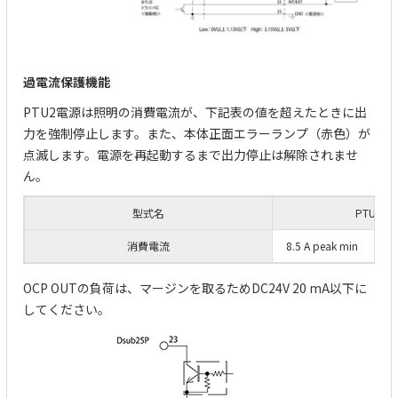
過電流保護機能
PTU2電源は照明の消費電流が、下記表の値を超えたときに出
力を強制停止します。また、本体正面エラーランプ（赤色）が
点滅します。電源を再起動するまで出力停止は解除されませ
ん。
型式名
PTU2-3
消費電流
8.5 A peak min
OCP OUTの負荷は、マージンを取るためDC24V 20 mA以下に
してください。