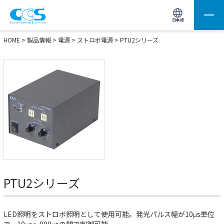
画像処理用の製品検索
サイト内検索(Enterで実行)
日本語
HOME
>
製品情報
>
電源
>
ストロボ電源
>
PTU2シリーズ
PTU2シリーズ
LED照明をストロボ照明として使用可能。発光パルス幅が10μs単位
で、10μs～990μsの間で制御可能。