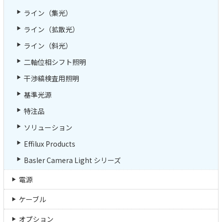
ライン（集光）
ライン（拡散光）
ライン（斜光）
二軸位相シフト照明
干渉縞検査用照明
基準光源
特注品
ソリューション
Effilux Products
Basler Camera Light シリーズ
電源
ケーブル
オプション