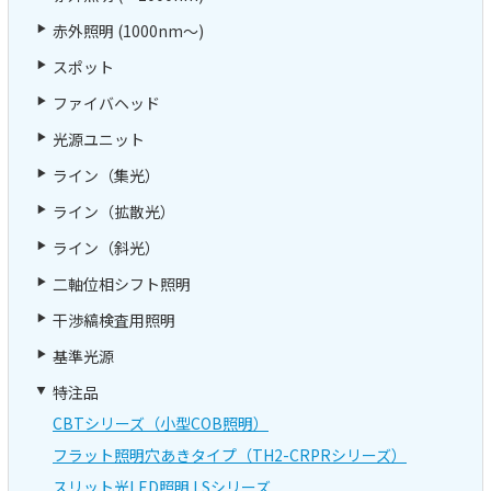
赤外照明 (1000nm～)
スポット
ファイバヘッド
光源ユニット
ライン（集光）
ライン（拡散光）
ライン（斜光）
二軸位相シフト照明
干渉縞検査用照明
基準光源
特注品
CBTシリーズ（小型COB照明）
フラット照明穴あきタイプ（TH2-CRPRシリーズ）
スリット光LED照明 LSシリーズ