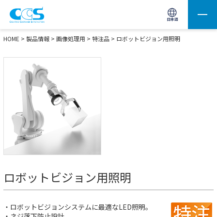
画像処理用の製品検索
サイト内検索(Enterで実行)
日本語
HOME
>
製品情報
>
画像処理用
>
特注品
>
ロボットビジョン用照明
ロボットビジョン用照明
・ロボットビジョンシステムに最適なLED照明。
・ネジ落下防止設計。