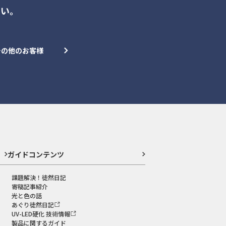
さい。
その他のお客様
ガイドコンテンツ
課題解決！徒然日記
寄稿記事紹介
光と色の話
あぐり徒然日記
UV-LED硬化 技術情報
製品に関するガイド