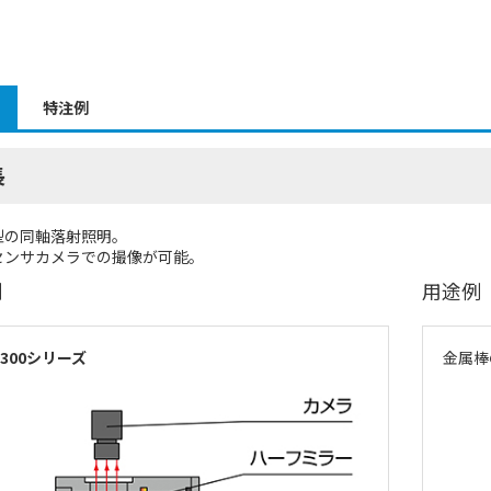
特注例
長
型の同軸落射照明。
センサカメラでの撮像が可能。
例
用途例
-300シリーズ
金属棒