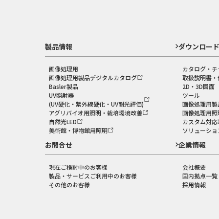
製品情報
ダウンロー
画像処理用
カタログ・チ
画像処理用製品デジタルカタログ
取扱説明書・
Basler製品
2D・3D図面
UV照射器
ツール
(UV硬化・紫外線硬化・UV耐光評価)
画像処理用製
アグリバイオ用照明・栽培環境改善
画像処理用照
自然光LED
カスタム対応
美術館・博物館用照明
ソリューショ
お問合せ
企業情報
現在ご検討中のお客様
会社概要
製品・サービスご利用中のお客様
国内拠点一覧
その他のお客様
採用情報