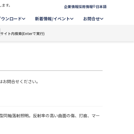
します。
企業情報
採用情報
日本語
ダウンロード
新着情報/イベント
お問合せ
サイト内検索(Enterで実行)
ズ
はお問合せください。
型同軸落射照明。反射率の高い曲面の傷、打痕、マー