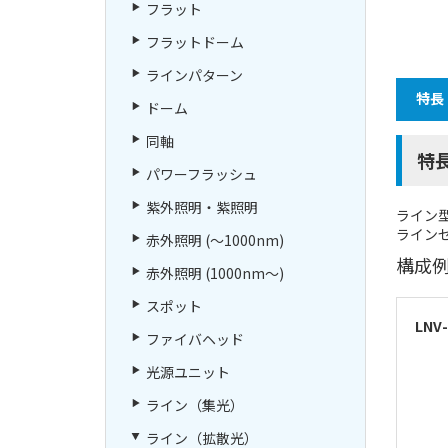
フラット
フラットドーム
ラインパターン
特長
ドーム
同軸
特
パワーフラッシュ
紫外照明・紫照明
ライン
ライン
赤外照明 (～1000nm)
構成
赤外照明 (1000nm～)
スポット
LNV
ファイバヘッド
光源ユニット
ライン（集光）
ライン（拡散光）