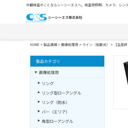
外観検査のことならシーシーエスへ。検査用照明、カメラ、レンズ
HOME
>
製品情報
>
画像処理用
>
ライン（拡散光）
>
【生産終
製品カテゴリ
画像処理用
リング
リング型ローアングル
リング（防水）
バー（エリア）
角型ローアングル