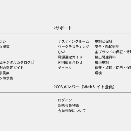
ド
サポート
ラシ
テスティングルーム
規制と保証
保証書
ワークテスティング
安全・EMC規制
Q&A
各ブランドの保証・修
電源選定ガイド
輸出関連資料
品デジタルカタログ
照明組み合わせ
環境規制
明の選定ガイド
チェック
保守・点検／使用・保
事例集
環境
ン事例集
CCSメンバー（Webサイト会員）
ログイン
新規会員登録
会員登録について