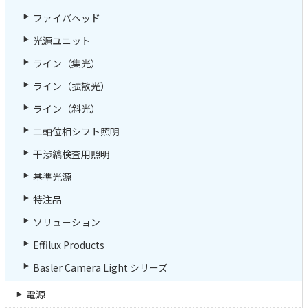
ファイバヘッド
光源ユニット
ライン（集光）
ライン（拡散光）
ライン（斜光）
二軸位相シフト照明
干渉縞検査用照明
基準光源
特注品
ソリューション
Effilux Products
Basler Camera Light シリーズ
電源