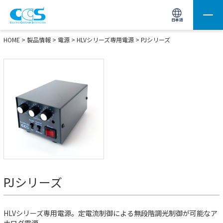
画像処理用の製品検索
サイト内検索(Enterで実行)
日本語
HOME
>
製品情報
>
電源
>
HLVシリーズ専用電源
>
PJシリーズ
PJシリーズ
HLVシリーズ専用電源。定電流制御による無段階調光制御が可能なア
ナログ電源。