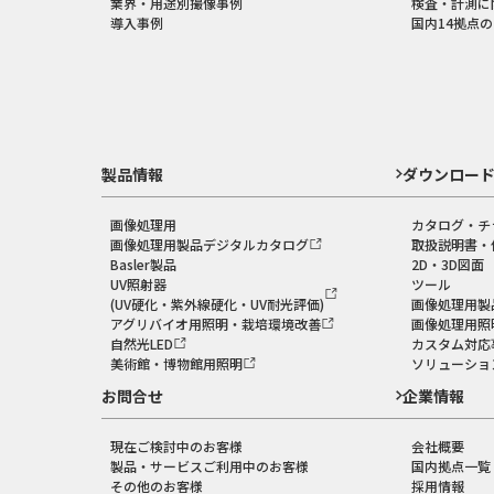
業界・用途別撮像事例
検査・計測に
導入事例
国内14拠点
製品情報
ダウンロー
画像処理用
カタログ・チ
画像処理用製品デジタルカタログ
取扱説明書・
Basler製品
2D・3D図面
UV照射器
ツール
(UV硬化・紫外線硬化・UV耐光評価)
画像処理用製
アグリバイオ用照明・栽培環境改善
画像処理用照
自然光LED
カスタム対応
美術館・博物館用照明
ソリューショ
お問合せ
企業情報
現在ご検討中のお客様
会社概要
製品・サービスご利用中のお客様
国内拠点一覧
その他のお客様
採用情報