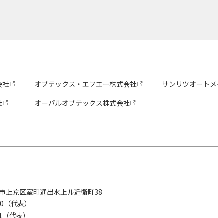
会社
オプテックス・エフエー株式会社
サンリツオートメ
社
オーパルオプテックス株式会社
京都市上京区室町通出水上ル近衛町38
280（代表）
8281（代表）