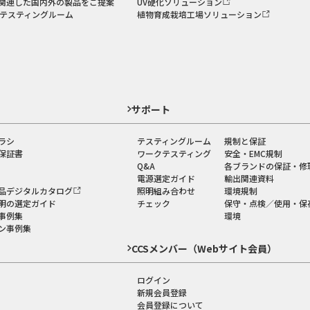
関連した国内外の製品をご提案
UV硬化ソリューション
のテスティングルーム
植物育成栽培工場ソリューション
ド
サポート
ラシ
テスティングルーム
規制と保証
保証書
ワークテスティング
安全・EMC規制
Q&A
各ブランドの保証・修
電源選定ガイド
輸出関連資料
品デジタルカタログ
照明組み合わせ
環境規制
明の選定ガイド
チェック
保守・点検／使用・保
事例集
環境
ン事例集
CCSメンバー（Webサイト会員）
ログイン
新規会員登録
会員登録について