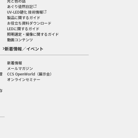
光と色の話
あぐり徒然日記
UV-LED硬化 技術情報
製品に関するガイド
お役立ち資料ダウンロード
LEDに関するガイド
照明選定・撮像に関するガイド
動画コンテンツ
新着情報／イベント
新着情報
メールマガジン
理
CCS OpenWorld（展示会）
オンラインセミナー
存