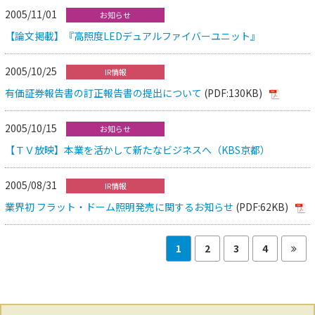
2005/11/01
お知らせ
【論文掲載】『高照度LEDデュアルファイバーユニット』
2005/10/25
IR情報
有価証券報告書の訂正報告書の提出について
(PDF:130KB)
2005/10/15
お知らせ
【ＴＶ放映】本業を活かして新たなビジネスへ（KBS京都）
2005/08/31
IR情報
業界初 フラット・ドーム照明発売に関するお知らせ
(PDF:62KB)
1
2
3
4