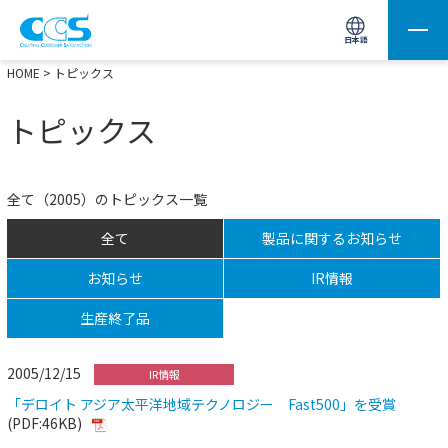
画像処理用の製品検索
サイト内検索(Enterで実行)
日本語
HOME
> トピックス
トピックス
全て（2005）のトピックス一覧
全て
製品に関するお知らせ
お知らせ
IR情報
生産終了品
2005/12/15
IR情報
「デロイト アジア太平洋地域テクノロジー Fast500」を受賞
(PDF:46KB)