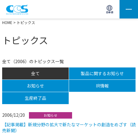
画像処理用の製品検索
サイト内検索(Enterで実行)
日本語
HOME
> トピックス
トピックス
全て（2006）のトピックス一覧
全て
製品に関するお知らせ
お知らせ
IR情報
生産終了品
2006/12/20
お知らせ
【記事掲載】新規分野の拡大で新たなマーケットの創造をめざす（読
売新聞）