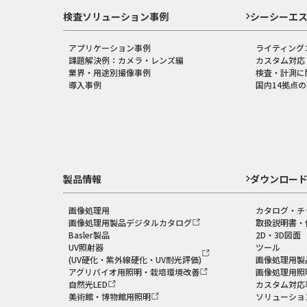
検査ソリューション事例
シーシーエ
アプリケーション事例
ライティング
課題解決例：カメラ・レンズ編
カスタム対応
業界・用途別撮像事例
検査・計測に
導入事例
国内14拠点
製品情報
ダウンロー
画像処理用
カタログ・チ
画像処理用製品デジタルカタログ
取扱説明書・
Basler製品
2D・3D図面
UV照射器
ツール
(UV硬化・紫外線硬化・UV耐光評価)
画像処理用製
アグリバイオ用照明・栽培環境改善
画像処理用照
自然光LED
カスタム対応
美術館・博物館用照明
ソリューショ