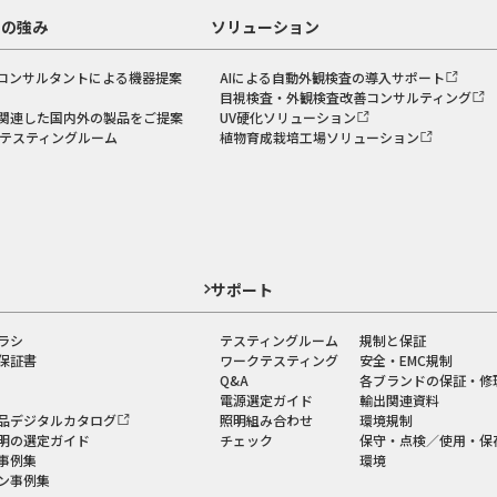
スの強み
ソリューション
コンサルタントによる機器提案
AIによる自動外観検査の導入サポート
目視検査・外観検査改善コンサルティング
関連した国内外の製品をご提案
UV硬化ソリューション
のテスティングルーム
植物育成栽培工場ソリューション
ド
サポート
ラシ
テスティングルーム
規制と保証
保証書
ワークテスティング
安全・EMC規制
Q&A
各ブランドの保証・修
電源選定ガイド
輸出関連資料
品デジタルカタログ
照明組み合わせ
環境規制
明の選定ガイド
チェック
保守・点検／使用・保
事例集
環境
ン事例集