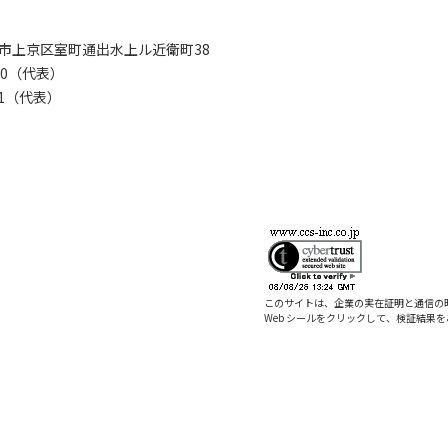
京都市上京区室町通出水上ル近衛町38
280（代表）
8281（代表）
このサイトは、企業の実在証明と通信の
Web シールをクリックして、検証結果