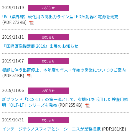
2019/11/19
お知らせ
UV（紫外線）硬化用の高出力ライン型LED照射器と電源を発売
(PDF:272KB)
2019/11/11
お知らせ
『国際画像機器展 2019』出展のお知らせ
2019/11/07
お知らせ
棚卸に伴う出荷停止、本年度の年末・年始の営業についてのご案内
(PDF:51KB)
2019/11/06
お知らせ
新ブランド「CCS-LT」の第一弾として、有機ELを活用した検査用照
明「OLF-LT」シリーズを発売
(PDF:255KB)
2019/10/31
お知らせ
インテージテクノスフィアとシーシーエスが業務提携
(PDF:181KB)