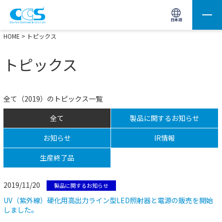
画像処理用の製品検索
サイト内検索(Enterで実行)
日本語
HOME
> トピックス
トピックス
全て（2019）のトピックス一覧
全て
製品に関するお知らせ
お知らせ
IR情報
生産終了品
2019/11/20
製品に関するお知らせ
UV（紫外線）硬化用高出力ライン型LED照射器と電源の販売を開始
しました。