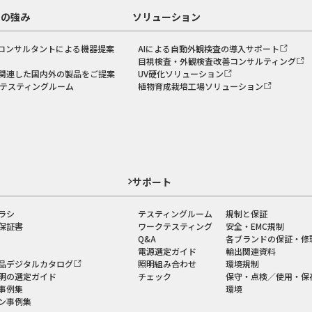
スの強み
ソリューション
コンサルタントによる機器提案
AIによる自動外観検査の導入サポート
目視検査・外観検査改善コンサルティング
関連した国内外の製品をご提案
UV硬化ソリューション
のテスティングルーム
植物育成栽培工場ソリューション
ド
サポート
ラシ
テスティングルーム
規制と保証
保証書
ワークテスティング
安全・EMC規制
Q&A
各ブランドの保証・修
電源選定ガイド
輸出関連資料
品デジタルカタログ
照明組み合わせ
環境規制
明の選定ガイド
チェック
保守・点検／使用・保
事例集
環境
ン事例集