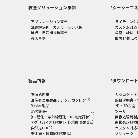
検査ソリューション事例
シーシーエ
アプリケーション事例
ライティング
課題解決例：カメラ・レンズ編
カスタム対応
業界・用途別撮像事例
検査・計測に
導入事例
国内14拠点
製品情報
ダウンロー
画像処理用
カタログ・チ
画像処理用製品デジタルカタログ
取扱説明書・
Basler製品
2D・3D図面
UV照射器
ツール
(UV硬化・紫外線硬化・UV耐光評価)
画像処理用製
アグリバイオ用照明・栽培環境改善
画像処理用照
自然光LED
カスタム対応
美術館・博物館用照明
ソリューショ