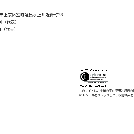
京都市上京区室町通出水上ル近衛町38
280（代表）
8281（代表）
このサイトは、企業の実在証明と通信の
Web シールをクリックして、検証結果