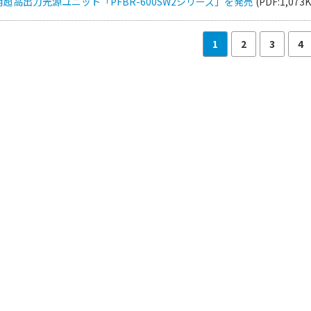
超高出力光源ユニット「PFBR-600SW2シリーズ」を発売
(PDF:1,073K
1
2
3
4