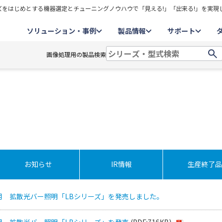
をはじめとする機器選定とチューニングノウハウで「見える!」「出来る!」を実現
ソリューション・事例
製品情報
サポート
画像処理用の製品検索
お知らせ
IR情報
生産終了品
用 拡散光バー照明「LBシリーズ」を発売しました。
用 拡散光バー照明「LBシリーズ」を発売
(PDF:716KB)