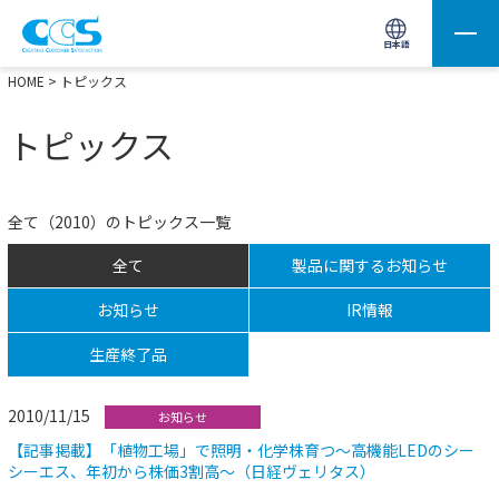
画像処理用の製品検索
サイト内検索(Enterで実行)
日本語
HOME
> トピックス
トピックス
全て（2010）のトピックス一覧
全て
製品に関するお知らせ
お知らせ
IR情報
生産終了品
2010/11/15
お知らせ
【記事掲載】「植物工場」で照明・化学株育つ～高機能LEDのシー
シーエス、年初から株価3割高～（日経ヴェリタス）