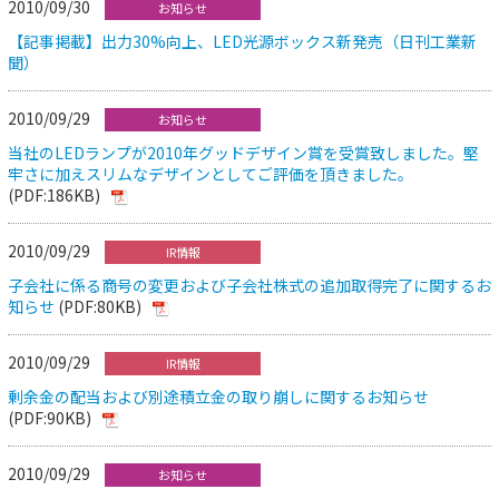
2010/09/30
お知らせ
【記事掲載】出力30%向上、LED光源ボックス新発売（日刊工業新
聞）
2010/09/29
お知らせ
当社のLEDランプが2010年グッドデザイン賞を受賞致しました。堅
牢さに加えスリムなデザインとしてご評価を頂きました。
(PDF:186KB)
2010/09/29
IR情報
子会社に係る商号の変更および子会社株式の追加取得完了に関するお
知らせ
(PDF:80KB)
2010/09/29
IR情報
剰余金の配当および別途積立金の取り崩しに関するお知らせ
(PDF:90KB)
2010/09/29
お知らせ