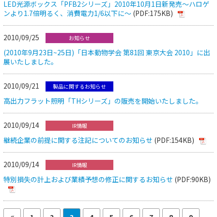
LED光源ボックス「PFB2シリーズ」2010年10月1日新発売～ハロゲ
ンより1.7倍明るく、消費電力1/6以下に～
(PDF:175KB)
2010/09/25
お知らせ
(2010年9月23日~25日)「日本動物学会 第81回 東京大会 2010」に出
展いたしました。
2010/09/21
製品に関するお知らせ
高出力フラット照明「THシリーズ」の販売を開始いたしました。
2010/09/14
IR情報
継続企業の前提に関する注記についてのお知らせ
(PDF:154KB)
2010/09/14
IR情報
特別損失の計上および業績予想の修正に関するお知らせ
(PDF:90KB)
1
2
3
4
5
6
7
8
9