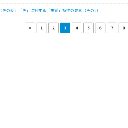
光と色の話』「色」に対する「視覚」特性の要素（その2）
1
2
3
4
5
6
7
8