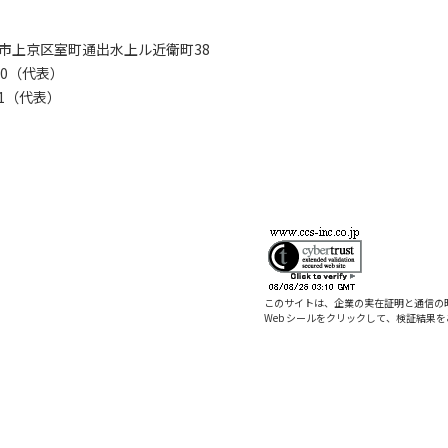
京都市上京区室町通出水上ル近衛町38
280（代表）
8281（代表）
このサイトは、企業の実在証明と通信の
Web シールをクリックして、検証結果