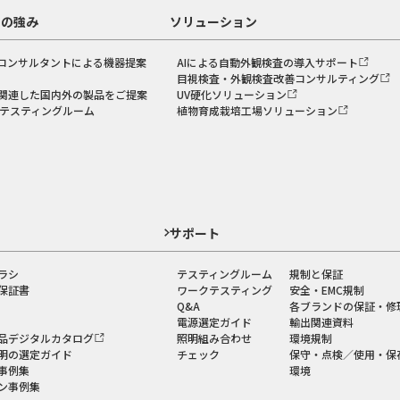
スの強み
ソリューション
コンサルタントによる機器提案
AIによる自動外観検査の導入サポート
目視検査・外観検査改善コンサルティング
関連した国内外の製品をご提案
UV硬化ソリューション
のテスティングルーム
植物育成栽培工場ソリューション
ド
サポート
ラシ
テスティングルーム
規制と保証
保証書
ワークテスティング
安全・EMC規制
Q&A
各ブランドの保証・修
電源選定ガイド
輸出関連資料
品デジタルカタログ
照明組み合わせ
環境規制
明の選定ガイド
チェック
保守・点検／使用・保
事例集
環境
ン事例集