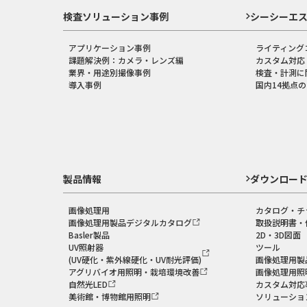
検査ソリューション事例
シーシーエ
アプリケーション事例
ライティング
課題解決例：カメラ・レンズ編
カスタム対応
業界・用途別撮像事例
検査・計測に
導入事例
国内14拠点
製品情報
ダウンロー
画像処理用
カタログ・チ
画像処理用製品デジタルカタログ
取扱説明書・
Basler製品
2D・3D図面
UV照射器
ツール
(UV硬化・紫外線硬化・UV耐光評価)
画像処理用製
アグリバイオ用照明・栽培環境改善
画像処理用照
自然光LED
カスタム対応
美術館・博物館用照明
ソリューショ