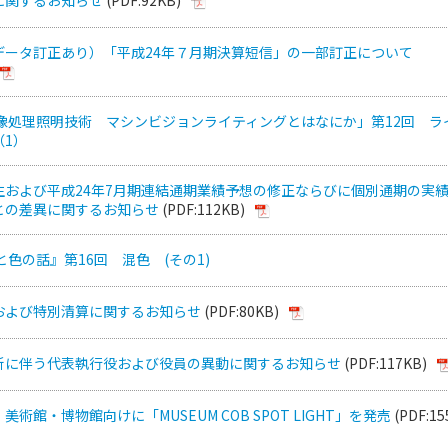
データ訂正あり）「平成24年７月期決算短信」の一部訂正について
画像処理照明技術 マシンビジョンライティングとはなにか」第12回 ラ
（1）
生および平成24年7月期連結通期業績予想の修正ならびに個別通期の実
との差異に関するお知らせ
(PDF:112KB)
と色の話』第16回 混色 (その1)
および特別清算に関するお知らせ
(PDF:80KB)
新に伴う代表執行役および役員の異動に関するお知らせ
(PDF:117KB)
術館・博物館向けに「MUSEUM COB SPOT LIGHT」を発売
(PDF:15