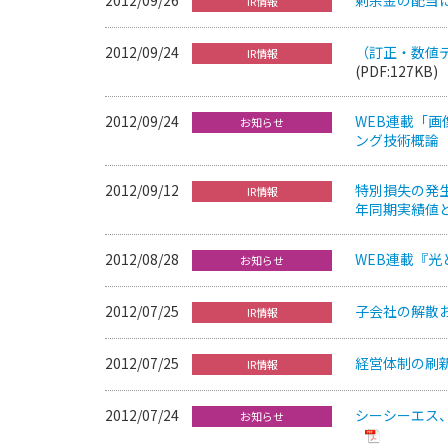
IR情報
2012/09/24
（訂正・数値
IR情報
(PDF:127KB)
2012/09/24
WEB連載「
お知らせ
ング技術概論
2012/09/12
特別損失の発
IR情報
年同期実績値
2012/08/28
WEB連載『光
お知らせ
2012/07/25
子会社の解散
IR情報
2012/07/25
経営体制の刷
IR情報
2012/07/24
シーシーエス、美
お知らせ