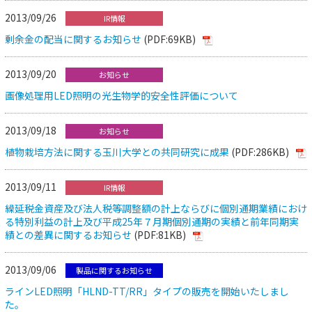
2013/09/26
IR情報
剰余金の配当に関するお知らせ
(PDF:69KB)
2013/09/20
お知らせ
画像処理用LED照明の光生物学的安全性評価について
2013/09/18
お知らせ
植物栽培方法に関する玉川大学との共同研究に成果
(PDF:286KB)
2013/09/11
IR情報
繰延税金資産及び法人税等調整額の計上ならびに個別通期業績におけ
る特別利益の計上及び平成25年７月期個別通期の実績と前年同期実
績との差異に関するお知らせ
(PDF:81KB)
2013/09/06
製品に関するお知らせ
ラインLED照明「HLND-TT/RR」タイプの販売を開始いたしまし
た。