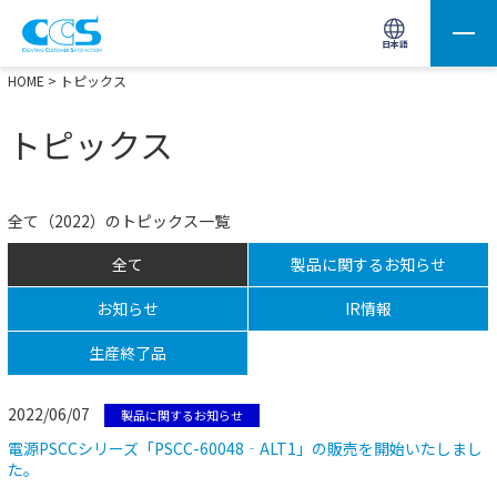
画像処理用の製品検索
サイト内検索(Enterで実行)
日本語
HOME
> トピックス
トピックス
全て（2022）のトピックス一覧
全て
製品に関するお知らせ
お知らせ
IR情報
生産終了品
2022/06/07
製品に関するお知らせ
電源PSCCシリーズ「PSCC-60048‐ALT1」の販売を開始いたしまし
た。