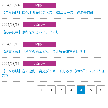
2004/03/24
お知らせ
【ＴＶ放映】進化する光ビジネス（BSニュース 経済最前線）
2004/03/18
お知らせ
【記事掲載】京都を彩るハイテクの灯
2004/03/18
お知らせ
【記事掲載】「科学のあんどん」で北野天満宮を照らす
2004/03/16
お知らせ
【ＴＶ放映】音に連動！発光ダイオード灯ろう（WBS”トレンドたま
ご”）
1
2
3
4
5