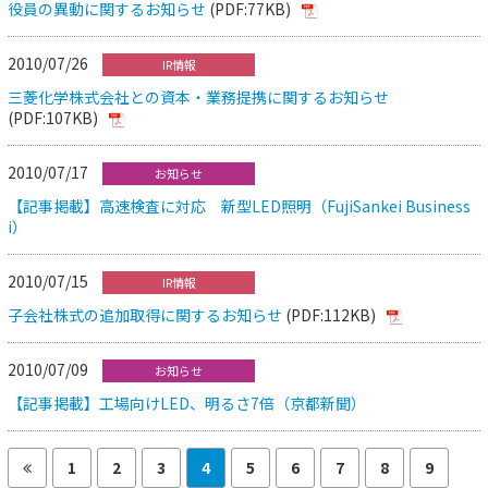
役員の異動に関するお知らせ
(PDF:77KB)
2010/07/26
IR情報
三菱化学株式会社との資本・業務提携に関するお知らせ
(PDF:107KB)
2010/07/17
お知らせ
【記事掲載】高速検査に対応 新型LED照明（FujiSankei Business
i）
2010/07/15
IR情報
子会社株式の追加取得に関するお知らせ
(PDF:112KB)
2010/07/09
お知らせ
【記事掲載】工場向けLED、明るさ7倍（京都新聞）
1
2
3
4
5
6
7
8
9