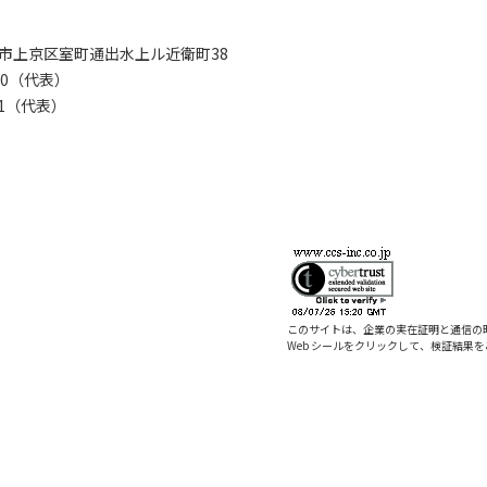
京都市上京区室町通出水上ル近衛町38
280（代表）
8281（代表）
このサイトは、企業の実在証明と通信の
Web シールをクリックして、検証結果