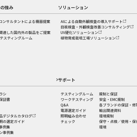
スの強み
ソリューション
コンサルタントによる機器提案
AIによる自動外観検査の導入サポート
目視検査・外観検査改善コンサルティング
関連した国内外の製品をご提案
UV硬化ソリューション
のテスティングルーム
植物育成栽培工場ソリューション
ド
サポート
ラシ
テスティングルーム
規制と保証
保証書
ワークテスティング
安全・EMC規制
Q&A
各ブランドの保証・修
電源選定ガイド
輸出関連資料
品デジタルカタログ
照明組み合わせ
環境規制
明の選定ガイド
チェック
保守・点検／使用・保
事例集
環境
ン事例集