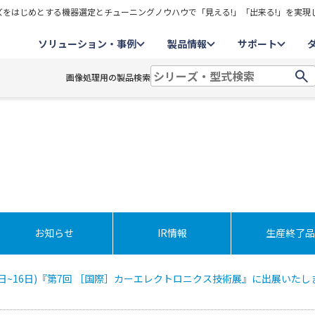
をはじめとする機器選定とチューニングノウハウで「見える!」「出来る!」を実現
ソリューション・事例
製品情報
サポート
画像処理用の製品検索
お知らせ
IR情報
生産終了品
月14日~16日)『第7回 ［国際］カーエレクトロニクス技術展』に出展いたし