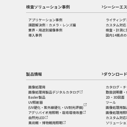
検査ソリューション事例
シーシーエ
アプリケーション事例
ライティング
課題解決例：カメラ・レンズ編
カスタム対応
業界・用途別撮像事例
検査・計測に
導入事例
国内14拠点
製品情報
ダウンロー
画像処理用
カタログ・チ
画像処理用製品デジタルカタログ
取扱説明書・
Basler製品
2D・3D図面
UV照射器
ツール
(UV硬化・紫外線硬化・UV耐光評価)
画像処理用製
アグリバイオ用照明・栽培環境改善
画像処理用照
自然光LED
カスタム対応
美術館・博物館用照明
ソリューショ