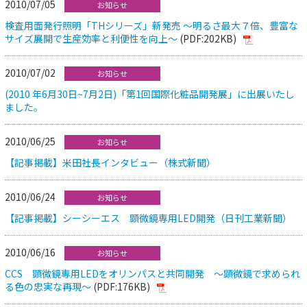
2010/07/05
お知らせ
検査用面発行照明「THシリーズ」新発売 ～明るさ最大７倍、豊富な
サイズ展開で生産効率と利便性を向上～
(PDF:202KB)
2010/07/02
お知らせ
(2010 年6月30日~7月2日)「第1回国際化粧品開発展」に出展いたし
ました。
2010/06/25
お知らせ
【記事掲載】米田社長インタビュー（株式新聞）
2010/06/24
お知らせ
【記事掲載】シーシーエス 顕微鏡専用LED開発（日刊工業新聞）
2010/06/16
お知らせ
CCS 顕微鏡専用LEDをオリンパスと共同開発 ～顕微鏡で求められ
る色の忠実な再現～
(PDF:176KB)