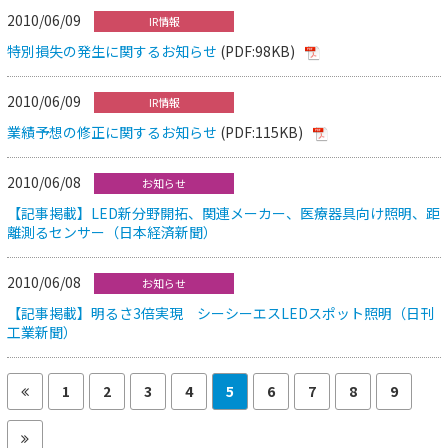
2010/06/09
IR情報
特別損失の発生に関するお知らせ
(PDF:98KB)
2010/06/09
IR情報
業績予想の修正に関するお知らせ
(PDF:115KB)
2010/06/08
お知らせ
【記事掲載】LED新分野開拓、関連メーカー、医療器具向け照明、距
離測るセンサー（日本経済新聞）
2010/06/08
お知らせ
【記事掲載】明るさ3倍実現 シーシーエスLEDスポット照明（日刊
工業新聞）
1
2
3
4
5
6
7
8
9