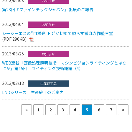
2013/04/08
お知らせ
第23回『ファインテックジャパン』出展のご報告
2013/04/04
お知らせ
シーシーエスの”自然光LED”が初めて照らす當麻寺伽藍三堂
(PDF:290KB)
2013/03/25
お知らせ
WEB連載「画像処理照明技術 マシンビジョンライティングとはな
にか」第15回 ライティング技術概論（4）
2013/03/18
生産終了品
LNDシリーズ 生産終了のご案内
1
2
3
4
5
6
7