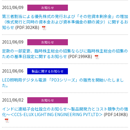
2011/06/09
お知らせ
第三者割当による優先株式の発行および「その他資本剰余金」の増加
（株式発行と同時の資本金および資本準備金の額の減少）に関するお
知らせ
(PDF:302KB)
2011/06/09
お知らせ
定款の一部変更、臨時株主総会の招集ならびに臨時株主総会の招集の
ための基準日設定に関するお知らせ
(PDF:199KB)
2011/06/06
製品に関するお知らせ
LED照明用デジタル電源 「PD3シリーズ」の販売を開始いたしまし
た。
2011/06/02
お知らせ
インドに連結子会社設立のお知らせ～製品開発力とコスト競争力の強
化～＜CCS-ELUX LIGHTING ENGINEERING PVT.LTD＞
(PDF:143KB)