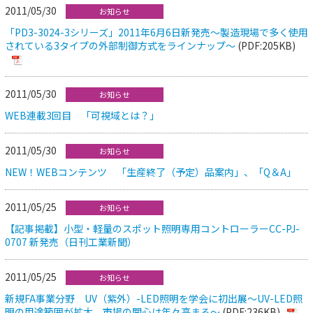
2011/05/30
お知らせ
「PD3-3024-3シリーズ」2011年6月6日新発売～製造現場で多く使用
されている3タイプの外部制御方式をラインナップ～
(PDF:205KB)
2011/05/30
お知らせ
WEB連載3回目 「可視域とは？」
2011/05/30
お知らせ
NEW！WEBコンテンツ 「生産終了（予定）品案内」、「Q＆A」
2011/05/25
お知らせ
【記事掲載】小型・軽量のスポット照明専用コントローラーCC-PJ-
0707 新発売（日刊工業新聞）
2011/05/25
お知らせ
新規FA事業分野 UV（紫外）-LED照明を学会に初出展～UV-LED照
明の用途範囲が拡大。市場の関心は年々高まる～
(PDF:236KB)