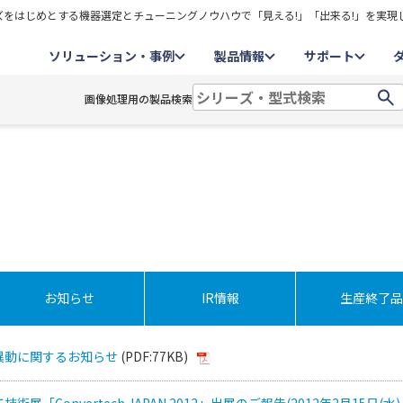
をはじめとする機器選定とチューニングノウハウで「見える!」「出来る!」を実現
ソリューション・事例
製品情報
サポート
画像処理用の製品検索
お知らせ
IR情報
生産終了品
異動に関するお知らせ
(PDF:77KB)
展「Convertech JAPAN 2012」出展のご報告(2012年2月15日(水)