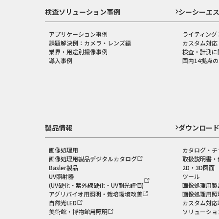
検査ソリューション事例
シーシーエ
アプリケーション事例
ライティング
課題解決例：カメラ・レンズ編
カスタム対応
業界・用途別撮像事例
検査・計測に
導入事例
国内14拠点
製品情報
ダウンロー
画像処理用
カタログ・チ
画像処理用製品デジタルカタログ
取扱説明書・
Basler製品
2D・3D図面
UV照射器
ツール
(UV硬化・紫外線硬化・UV耐光評価)
画像処理用製
アグリバイオ用照明・栽培環境改善
画像処理用照
自然光LED
カスタム対応
美術館・博物館用照明
ソリューショ