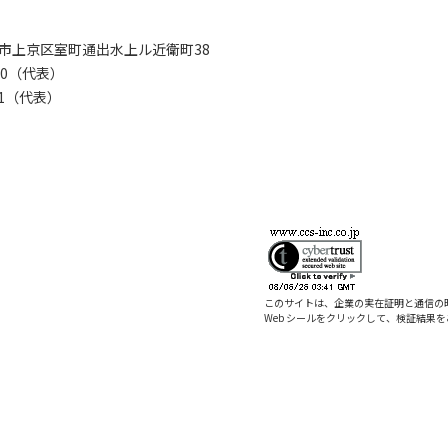
京都市上京区室町通出水上ル近衛町38
280（代表）
8281（代表）
このサイトは、企業の実在証明と通信の
Web シールをクリックして、検証結果