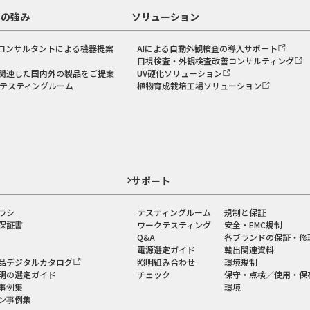
スの強み
ソリューション
コンサルタントによる機器提案
AIによる自動外観検査の導入サポート
目視検査・外観検査改善コンサルティング
関連した国内外の製品をご提案
UV硬化ソリューション
のテスティングルーム
植物育成栽培工場ソリューション
ド
サポート
ラシ
テスティングルーム
規制と保証
保証書
ワークテスティング
安全・EMC規制
Q&A
各ブランドの保証・修
電源選定ガイド
輸出関連資料
品デジタルカタログ
照明組み合わせ
環境規制
明の選定ガイド
チェック
保守・点検／使用・保
事例集
環境
ン事例集