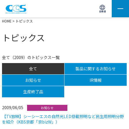
画像処理用の製品検索
サイト内検索(Enterで実行)
日本語
HOME
> トピックス
トピックス
全て（2009）のトピックス一覧
全て
製品に関するお知らせ
お知らせ
IR情報
生産終了品
2009/06/05
お知らせ
【TV放映】シーシーエスの自然光LED搭載照明など民生用照明分野
を紹介（KBS京都「京bizW」）