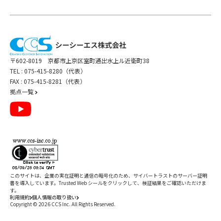
〒602-8019 京都市上京区室町通出水上ル近衛町38
TEL :
075-415-8280（代表）
FAX : 075-415-8281（代表）
拠点一覧
このサイトは、企業の実在証明と通信の暗号化のため、サイバートラストの
サーバー証明
書
を導入しています。Trusted Web シールをクリックして、検証結果をご確認いただけま
す。
利用規約
個人情報の取り扱い
Copyright ©
2026
CCS Inc. All Rights Reserved.
閉じる