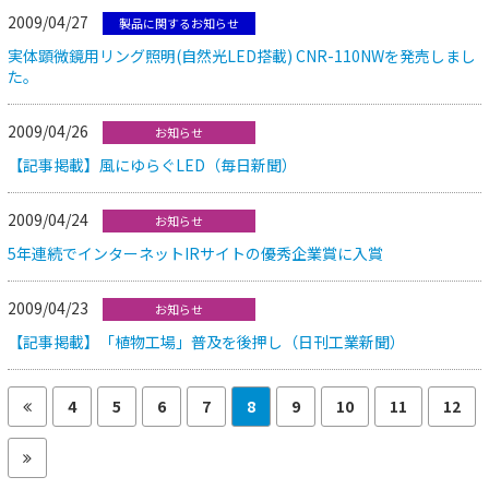
2009/04/27
製品に関するお知らせ
実体顕微鏡用リング照明(自然光LED搭載) CNR-110NWを発売しまし
た。
2009/04/26
お知らせ
【記事掲載】風にゆらぐLED（毎日新聞）
2009/04/24
お知らせ
5年連続でインターネットIRサイトの優秀企業賞に入賞
2009/04/23
お知らせ
【記事掲載】「植物工場」普及を後押し（日刊工業新聞）
4
5
6
7
8
9
10
11
12