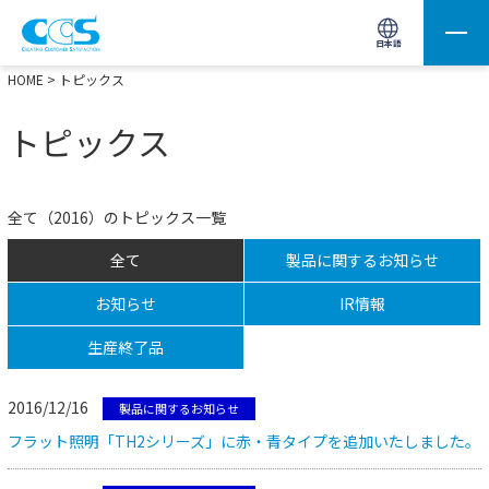
画像処理用の製品検索
サイト内検索(Enterで実行)
日本語
HOME
> トピックス
トピックス
全て（2016）のトピックス一覧
全て
製品に関するお知らせ
お知らせ
IR情報
生産終了品
2016/12/16
製品に関するお知らせ
フラット照明「TH2シリーズ」に赤・青タイプを追加いたしました。