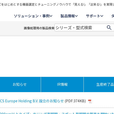
をはじめとする機器選定とチューニングノウハウで「見える!」「出来る!」を実現
ソリューション・事例
製品情報
サポート
画像処理用の製品検索
お知らせ
IR情報
生産終了品
Europe Holding B.V. 設立のお知らせ
(PDF:374KB)
1000nm以上タイプ」のリング型照明・スポット型照明の販売を開始い