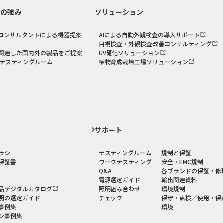
スの強み
ソリューション
コンサルタントによる機器提案
AIによる自動外観検査の導入サポート
目視検査・外観検査改善コンサルティング
関連した国内外の製品をご提案
UV硬化ソリューション
のテスティングルーム
植物育成栽培工場ソリューション
ド
サポート
ラシ
テスティングルーム
規制と保証
保証書
ワークテスティング
安全・EMC規制
Q&A
各ブランドの保証・修
電源選定ガイド
輸出関連資料
品デジタルカタログ
照明組み合わせ
環境規制
明の選定ガイド
チェック
保守・点検／使用・保
事例集
環境
ン事例集