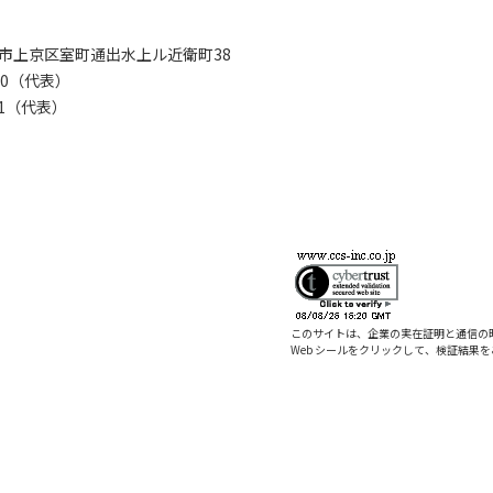
京都市上京区室町通出水上ル近衛町38
280（代表）
8281（代表）
このサイトは、企業の実在証明と通信の
Web シールをクリックして、検証結果