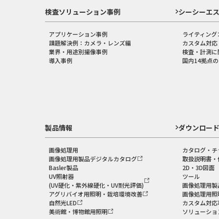
検査ソリューション事例
シーシーエ
アプリケーション事例
ライティング
課題解決例：カメラ・レンズ編
カスタム対応
業界・用途別撮像事例
検査・計測に
導入事例
国内14拠点
製品情報
ダウンロー
画像処理用
カタログ・チ
画像処理用製品デジタルカタログ
取扱説明書・
Basler製品
2D・3D図面
UV照射器
ツール
(UV硬化・紫外線硬化・UV耐光評価)
画像処理用製
アグリバイオ用照明・栽培環境改善
画像処理用照
自然光LED
カスタム対応
美術館・博物館用照明
ソリューショ