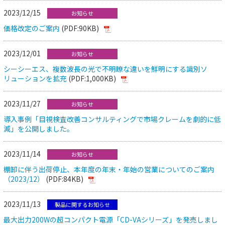
2023/12/15
お知らせ
価格改定のご案内
(PDF:90KB)
2023/12/01
お知らせ
シーシーエス、複数波長の光で不明瞭な違いを鮮明にする識別ソ
リューションを拡充
(PDF:1,000KB)
2023/11/27
お知らせ
導入事例「目視検査改善コンサルティングで市場クレームを劇的に低
減」を公開しました。
2023/11/14
お知らせ
棚卸に伴う出荷停止、本年度の年末・年始の営業についてのご案内
（2023/12）
(PDF:84KB)
2023/11/13
製品に関するお知らせ
最大出力200Wの超コンパクト電源「CD-VAシリーズ」を発売しまし