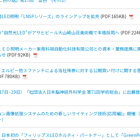
LED照明「LNSPシリーズ」のラインアップを拡充
(PDF:165KB)
“自然光LED”がアサヒビール大山崎山荘美術館で本格採用へ
(PDF:224
ＬＥＤ照明メーカー東莞科視自動化科技有限公司との資本・業務提携に
らせ
(PDF:92KB)
・エルピー他３ファンドによる当社株券に対する公開買い付けに関する
DF:780KB)
0月17日~19日）「社団法人日本脳神経外科学会 第71回学術総会」に出展
ョン画像処理システムのための新しいライティング技術(応用編)」開催
ー）
日本初の「フィリップスLEDホルティ・パートナー」として「GreenPo