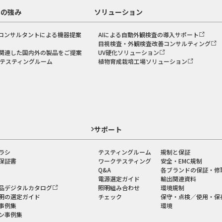
スの強み
ソリューション
コンサルタントによる機器提案
AIによる自動外観検査の導入サポート
目視検査・外観検査改善コンサルティング
関連した国内外の製品をご提案
UV硬化ソリューション
のテスティングルーム
植物育成栽培工場ソリューション
ド
サポート
ラシ
テスティングルーム
規制と保証
保証書
ワークテスティング
安全・EMC規制
Q&A
各ブランドの保証・修
電源選定ガイド
輸出関連資料
品デジタルカタログ
照明組み合わせ
環境規制
明の選定ガイド
チェック
保守・点検／使用・保
事例集
環境
ン事例集