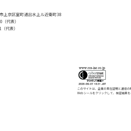
京都市上京区室町通出水上ル近衛町38
280（代表）
8281（代表）
このサイトは、企業の実在証明と通信の
Web シールをクリックして、検証結果