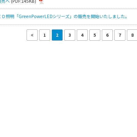
販売へ
(PDF:145KB)
Ｄ照明「GreenPowerLEDシリーズ」の販売を開始いたしました。
1
2
3
4
5
6
7
8