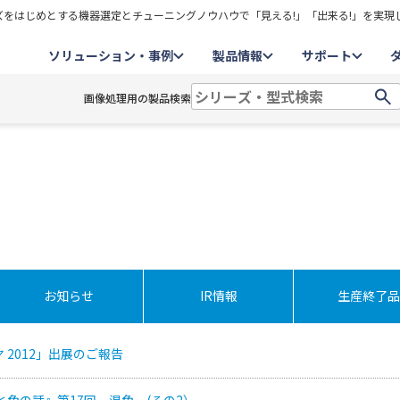
をはじめとする機器選定とチューニングノウハウで「見える!」「出来る!」を実現
ソリューション・事例
製品情報
サポート
画像処理用の製品検索
お知らせ
IR情報
生産終了品
 2012」出展のご報告
と色の話』第17回 混色 (その2）