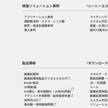
検査ソリューション事例
シーシーエ
アプリケーション事例
ライティング
課題解決例：カメラ・レンズ編
カスタム対応
業界・用途別撮像事例
検査・計測に
導入事例
国内14拠点
製品情報
ダウンロー
画像処理用
カタログ・チ
画像処理用製品デジタルカタログ
取扱説明書・
Basler製品
2D・3D図面
UV照射器
ツール
(UV硬化・紫外線硬化・UV耐光評価)
画像処理用製
アグリバイオ用照明・栽培環境改善
画像処理用照
自然光LED
カスタム対応
美術館・博物館用照明
ソリューショ