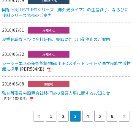
2016/07/29
生産終了品
同軸照明 LFV3-IR2シリーズ（赤外光タイプ）の生産終了、ならびに
後継シリーズ発売のご案内
2016/07/01
お知らせ
夏季休暇ならびに全社研修、棚卸に伴う出荷停止のご案内
2016/06/22
お知らせ
シーシーエスの美術館博物館用LEDスポットライトが国立民族学博物
館に採用
(PDF:504KB)
2016/06/08
IR情報
監査等委員会設置会社移行後の役員人事に関するお知らせ
(PDF:108KB)
1
2
3
4
5
6