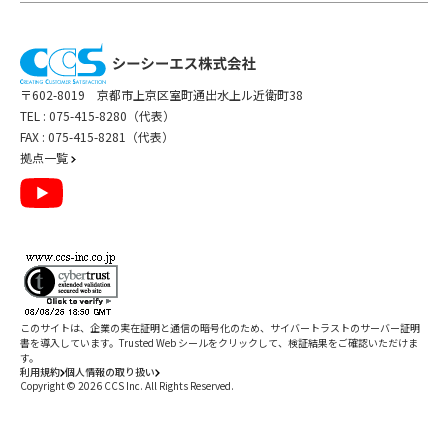
〒602-8019 京都市上京区室町通出水上ル近衛町38
TEL :
075-415-8280（代表）
FAX : 075-415-8281（代表）
拠点一覧
このサイトは、企業の実在証明と通信の暗号化のため、サイバートラストの
サーバー証明
書
を導入しています。Trusted Web シールをクリックして、検証結果をご確認いただけま
す。
利用規約
個人情報の取り扱い
Copyright ©
2026
CCS Inc. All Rights Reserved.
閉じる
/
件
すべて削除