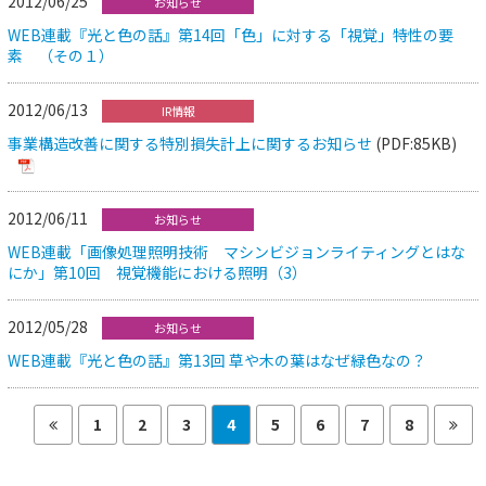
2012/06/25
お知らせ
WEB連載『光と色の話』第14回「色」に対する「視覚」特性の要
素 （その１）
2012/06/13
IR情報
事業構造改善に関する特別損失計上に関するお知らせ
(PDF:85KB)
2012/06/11
お知らせ
WEB連載「画像処理照明技術 マシンビジョンライティングとはな
にか」第10回 視覚機能における照明（3）
2012/05/28
お知らせ
WEB連載『光と色の話』第13回 草や木の葉はなぜ緑色なの？
1
2
3
4
5
6
7
8