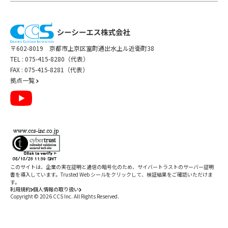
〒602-8019 京都市上京区室町通出水上ル近衛町38
TEL :
075-415-8280（代表）
FAX : 075-415-8281（代表）
拠点一覧
このサイトは、企業の実在証明と通信の暗号化のため、サイバートラストの
サーバー証明
書
を導入しています。Trusted Web シールをクリックして、検証結果をご確認いただけま
す。
利用規約
個人情報の取り扱い
Copyright ©
2026
CCS Inc. All Rights Reserved.
閉じる
/
件
すべて削除