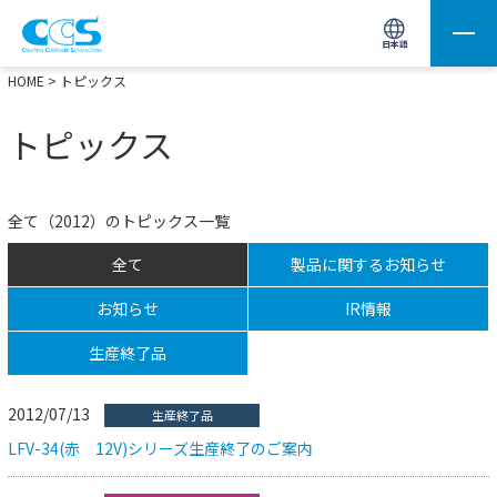
画像処理用の製品検索
サイト内検索(Enterで実行)
日本語
HOME
> トピックス
トピックス
全て（2012）のトピックス一覧
全て
製品に関するお知らせ
お知らせ
IR情報
生産終了品
2012/07/13
生産終了品
LFV-34(赤 12V)シリーズ生産終了のご案内