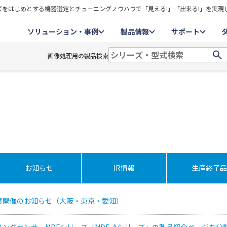
をはじめとする機器選定とチューニングノウハウで「見える!」「出来る!」を実現
ソリューション・事例
製品情報
サポート
画像処理用の製品検索
お知らせ
IR情報
生産終了品
展開催のお知らせ（大阪・東京・愛知）
ングセンサ MDFシリーズ／MDF-Aシリーズ」の製品紹介ページを公