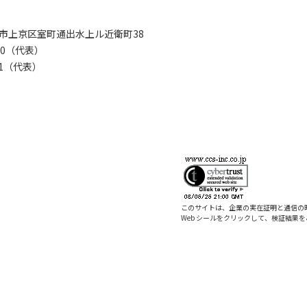
京都市上京区室町通出水上ル近衛町38
280（代表）
8281（代表）
このサイトは、企業の実在証明と通信の
Web シールをクリックして、検証結果