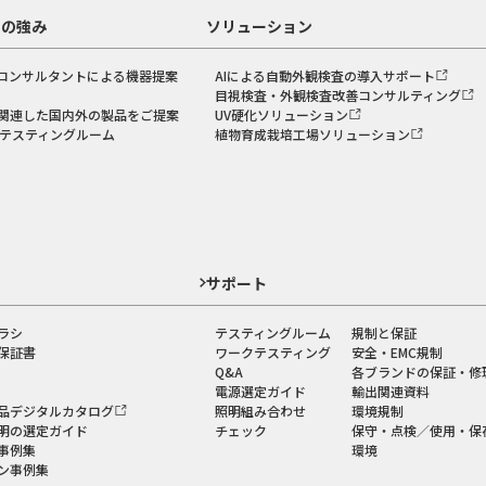
スの強み
ソリューション
コンサルタントによる機器提案
AIによる自動外観検査の導入サポート
目視検査・外観検査改善コンサルティング
関連した国内外の製品をご提案
UV硬化ソリューション
のテスティングルーム
植物育成栽培工場ソリューション
ド
サポート
ラシ
テスティングルーム
規制と保証
保証書
ワークテスティング
安全・EMC規制
Q&A
各ブランドの保証・修
電源選定ガイド
輸出関連資料
品デジタルカタログ
照明組み合わせ
環境規制
明の選定ガイド
チェック
保守・点検／使用・保
事例集
環境
ン事例集