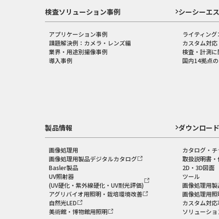
検査ソリューション事例
シーシーエ
アプリケーション事例
ライティング
課題解決例：カメラ・レンズ編
カスタム対応
業界・用途別撮像事例
検査・計測に
導入事例
国内14拠点
製品情報
ダウンロー
画像処理用
カタログ・チ
画像処理用製品デジタルカタログ
取扱説明書・
Basler製品
2D・3D図面
UV照射器
ツール
(UV硬化・紫外線硬化・UV耐光評価)
画像処理用製
アグリバイオ用照明・栽培環境改善
画像処理用照
自然光LED
カスタム対応
美術館・博物館用照明
ソリューショ