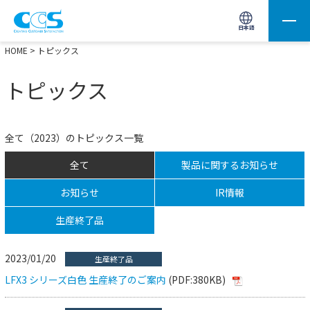
画像処理用の製品検索
サイト内検索(Enterで実行)
日本語
HOME
> トピックス
トピックス
全て（2023）のトピックス一覧
全て
製品に関するお知らせ
お知らせ
IR情報
生産終了品
2023/01/20
生産終了品
LFX3 シリーズ白色 生産終了のご案内
(PDF:380KB)