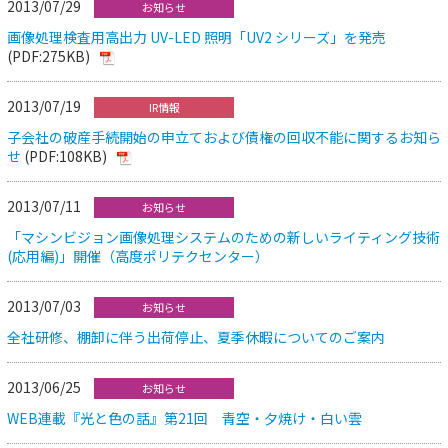
2013/07/29
お知らせ
画像処理検査用高出力 UV-LED 照明「UV2 シリーズ」を発売
(PDF:275KB)
2013/07/19
IR情報
子会社の破産手続開始の申立ておよび債権の回収不能に関するお知ら
せ
(PDF:108KB)
2013/07/11
お知らせ
「マシンビジョン画像処理システムのための新しいライティング技術
(応用編)」開催（高度ポリテクセンター）
2013/07/03
お知らせ
全社研修、棚卸に伴う出荷停止、夏季休暇についてのご案内
2013/06/25
お知らせ
WEB連載『光と色の話』第21回 青空・夕焼け・白い雲