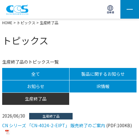
画像処理用の製品検索
サイト内検索(Enterで実行)
日本語
HOME
>
トピックス
> 生産終了品
トピックス
生産終了品のトピックス一覧
全て
製品に関するお知らせ
お知らせ
IR情報
生産終了品
2026/06/30
生産終了品
CN シリーズ 「CN-4024-2-EIPT」 販売終了のご案内
(PDF:100KB)