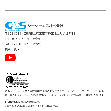
〒602-8019 京都市上京区室町通出水上ル近衛町38
TEL :
075-415-8280（代表）
FAX : 075-415-8281（代表）
拠点一覧
このサイトは、企業の実在証明と通信の暗号化のため、サイバートラストの
サーバー証明
書
を導入しています。Trusted Web シールをクリックして、検証結果をご確認いただけま
す。
利用規約
個人情報の取り扱い
Copyright ©
2026
CCS Inc. All Rights Reserved.
閉じる