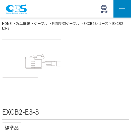
画像処理用の製品検索
サイト内検索(Enterで実行)
日本語
HOME
>
製品情報
>
ケーブル
>
外部制御ケーブル
>
EXCB2シリーズ
> EXCB2-
E3-3
EXCB2-E3-3
標準品