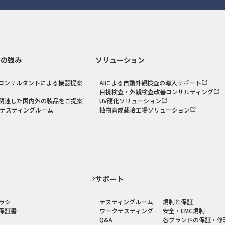
スの強み
ソリューション
コンサルタントによる機器提案
AIによる自動外観検査の導入サポート
目視検査・外観検査改善コンサルティング
関連した国内外の製品をご提案
UV硬化ソリューション
のテスティングルーム
植物育成栽培工場ソリューション
ド
サポート
ラシ
テスティングルーム
規制と保証
保証書
ワークテスティング
安全・EMC規制
Q&A
各ブランドの保証・修