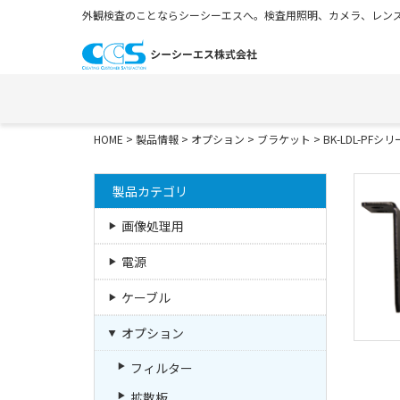
外観検査のことならシーシーエスへ。検査用照明、カメラ、レンズ
HOME
>
製品情報
>
オプション
>
ブラケット
>
BK-LDL-PFシ
製品カテゴリ
画像処理用
電源
ケーブル
オプション
フィルター
拡散板