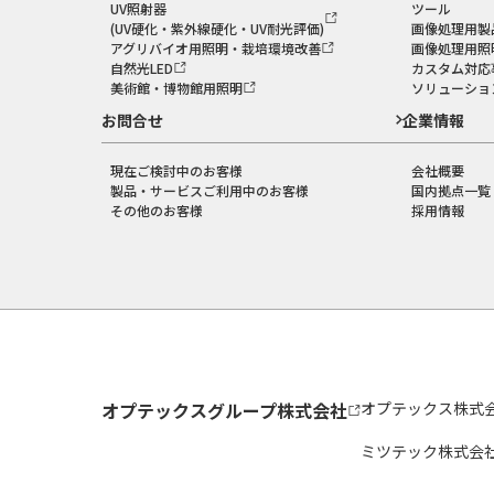
UV照射器
ツール
(UV硬化・紫外線硬化・UV耐光評価)
画像処理用製
アグリバイオ用照明・栽培環境改善
画像処理用照
自然光LED
カスタム対応
美術館・博物館用照明
ソリューショ
お問合せ
企業情報
現在ご検討中のお客様
会社概要
製品・サービスご利用中のお客様
国内拠点一覧
その他のお客様
採用情報
オプテックスグループ株式会社
オプテックス株式
ミツテック株式会