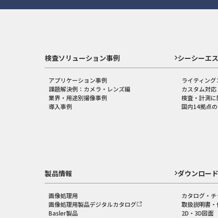
検査ソリューション事例
シーシーエ
アプリケーション事例
ライティング
課題解決例：カメラ・レンズ編
カスタム対応
業界・用途別撮像事例
検査・計測に
導入事例
国内14拠点
製品情報
ダウンロー
画像処理用
カタログ・チ
画像処理用製品デジタルカタログ
取扱説明書・
Basler製品
2D・3D図面